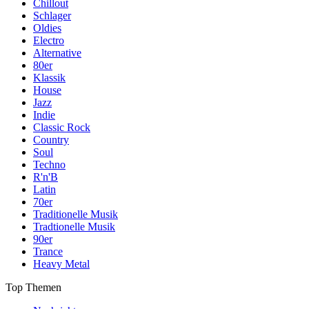
Chillout
Schlager
Oldies
Electro
Alternative
80er
Klassik
House
Jazz
Indie
Classic Rock
Country
Soul
Techno
R'n'B
Latin
70er
Traditionelle Musik
Tradtionelle Musik
90er
Trance
Heavy Metal
Top Themen