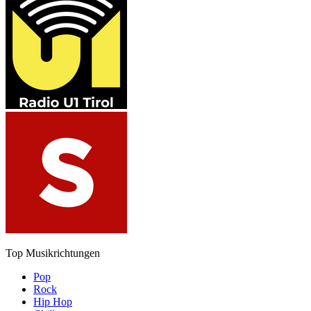
Top Musikrichtungen
Pop
Rock
Hip Hop