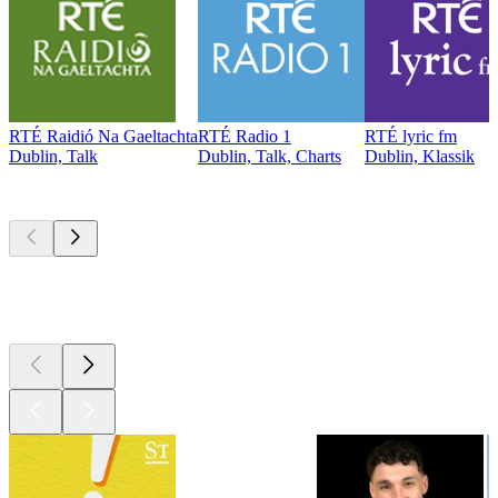
RTÉ Raidió Na Gaeltachta
RTÉ Radio 1
RTÉ lyric fm
Dublin, Talk
Dublin, Talk, Charts
Dublin, Klassik
Top
Podcasts
Top
Podcasts
Top
Podcasts