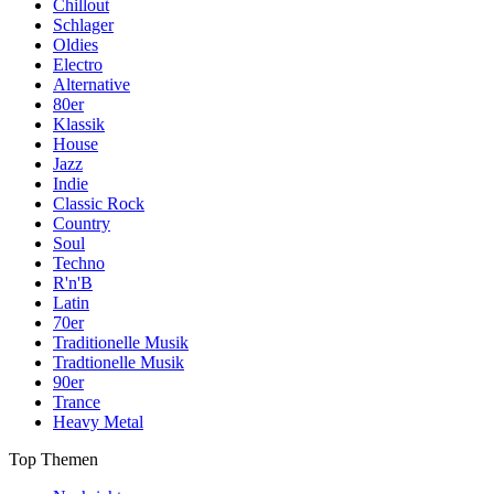
Chillout
Schlager
Oldies
Electro
Alternative
80er
Klassik
House
Jazz
Indie
Classic Rock
Country
Soul
Techno
R'n'B
Latin
70er
Traditionelle Musik
Tradtionelle Musik
90er
Trance
Heavy Metal
Top Themen