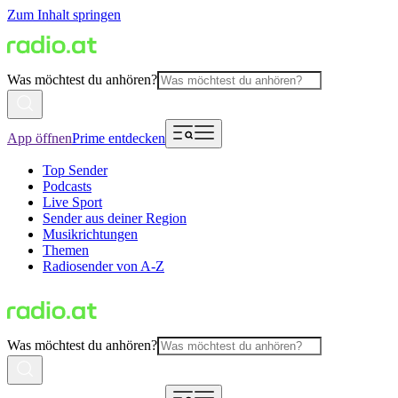
Zum Inhalt springen
Was möchtest du anhören?
App öffnen
Prime entdecken
Top Sender
Podcasts
Live Sport
Sender aus deiner Region
Musikrichtungen
Themen
Radiosender von A-Z
Was möchtest du anhören?