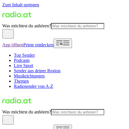
Zum Inhalt springen
Was möchtest du anhören?
App öffnen
Prime entdecken
Top Sender
Podcasts
Live Sport
Sender aus deiner Region
Musikrichtungen
Themen
Radiosender von A-Z
Was möchtest du anhören?