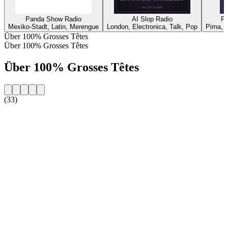
Panda Show Radio
AI Slop Radio
P
Mexiko-Stadt, Latin, Merengue
London, Electronica, Talk, Pop
Pirna, 
Über 100% Grosses Têtes
Über 100% Grosses Têtes
Über 100% Grosses Têtes
(33)
Sender-Website