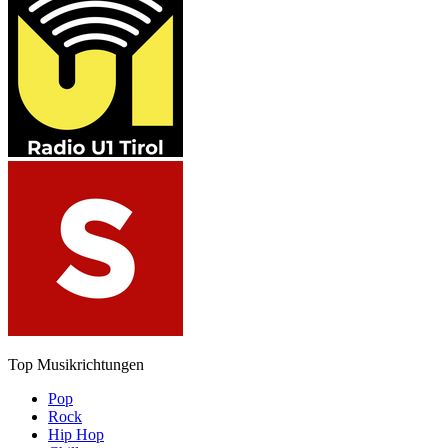
Top Musikrichtungen
Pop
Rock
Hip Hop