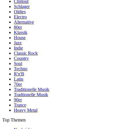
Chillout
Schlager
Oldies
Electro
Alternative
80er
Klassik
House
Jazz
Indie
Classic Rock
Country
Soul
Techno
R'n'B
Latin
70er
Traditionelle Musik
Tradtionelle Musik
90er
Trance
Heavy Metal
Top Themen