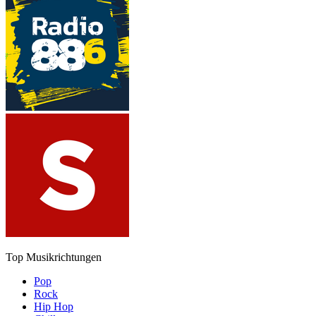
Top Musikrichtungen
Pop
Rock
Hip Hop