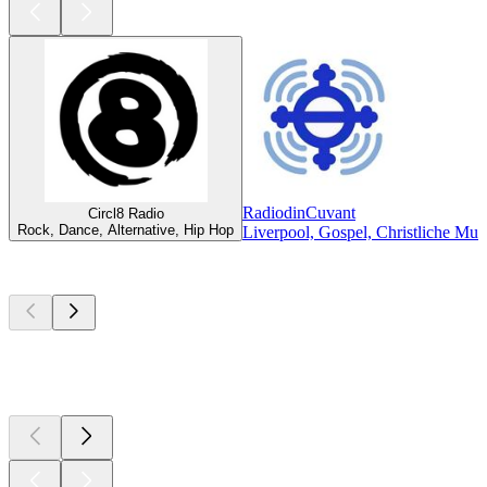
RadiodinCuvant
Circl8 Radio
Rock, Dance, Alternative, Hip Hop
Liverpool, Gospel, Christliche Mus
Top
Podcasts
Top
Podcasts
Top
Podcasts