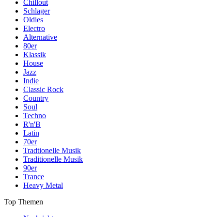
Chillout
Schlager
Oldies
Electro
Alternative
80er
Klassik
House
Jazz
Indie
Classic Rock
Country
Soul
Techno
R'n'B
Latin
70er
Tradtionelle Musik
Traditionelle Musik
90er
Trance
Heavy Metal
Top Themen