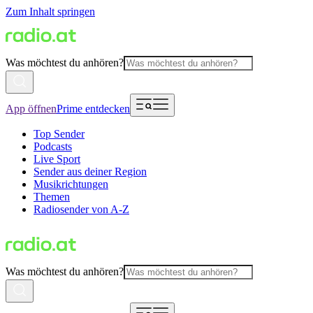
Zum Inhalt springen
Was möchtest du anhören?
App öffnen
Prime entdecken
Top Sender
Podcasts
Live Sport
Sender aus deiner Region
Musikrichtungen
Themen
Radiosender von A-Z
Was möchtest du anhören?