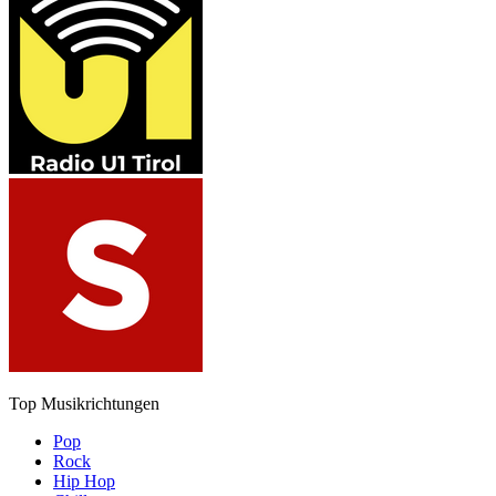
Top Musikrichtungen
Pop
Rock
Hip Hop