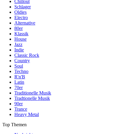
Chillout
Schlager
Oldies
Electro
Alternative
80er
Klassik
House
Jazz
Indie
Classic Rock
Country
Soul
Techno
R'n'B
Latin
70er
Traditionelle Musik
Tradtionelle Musik
90er
Trance
Heavy Metal
Top Themen