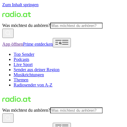
Zum Inhalt springen
Was möchtest du anhören?
App öffnen
Prime entdecken
Top Sender
Podcasts
Live Sport
Sender aus deiner Region
Musikrichtungen
Themen
Radiosender von A-Z
Was möchtest du anhören?