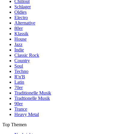
Chillout
Schlager
Oldies
Electro
Alternative
80er
Klassik
House
Jazz
Indie
Classic Rock
Country
Soul
Techno
R'n'B
Latin
70er
Traditionelle Musik
Tradtionelle Musik
90er
Trance
Heavy Metal
Top Themen