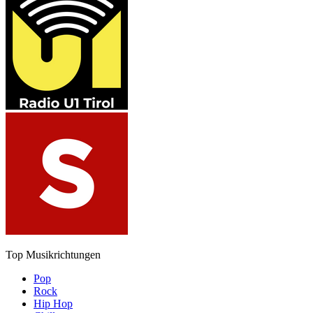
Top Musikrichtungen
Pop
Rock
Hip Hop