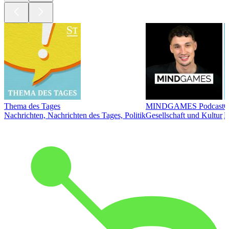
Thema des Tages
MINDGAMES Podcast
Ö
Nachrichten, Nachrichten des Tages, Politik
Gesellschaft und Kultur
N