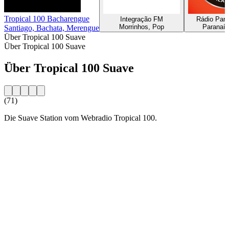
Tropical 100 Bacharengue
Integração FM
Rádio Par
Morrinhos, Pop
Paranaíb
Santiago, Bachata, Merengue
Über Tropical 100 Suave
Über Tropical 100 Suave
Über Tropical 100 Suave
(71)
Die Suave Station vom Webradio Tropical 100.
Sender-Website