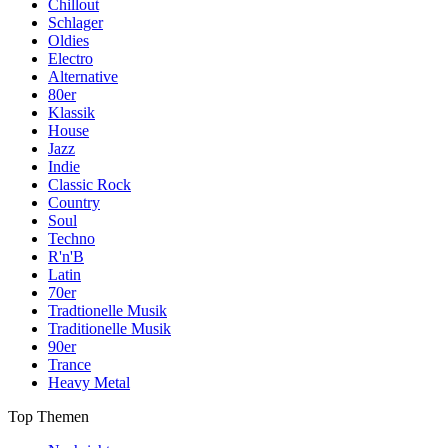
Chillout
Schlager
Oldies
Electro
Alternative
80er
Klassik
House
Jazz
Indie
Classic Rock
Country
Soul
Techno
R'n'B
Latin
70er
Tradtionelle Musik
Traditionelle Musik
90er
Trance
Heavy Metal
Top Themen