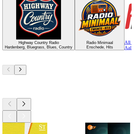
All 
Highway Country Radio
Radio Minimaal
Hardenberg, Bluegrass, Blues, Country
Enschede, Hits
Aalbu
Top
Podcasts
Top
Podcasts
Top
Podcasts