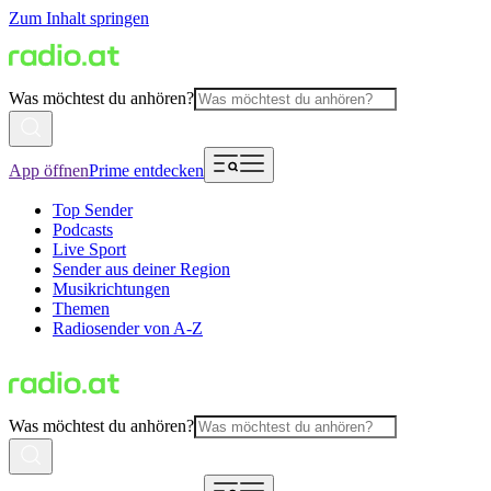
Zum Inhalt springen
Was möchtest du anhören?
App öffnen
Prime entdecken
Top Sender
Podcasts
Live Sport
Sender aus deiner Region
Musikrichtungen
Themen
Radiosender von A-Z
Was möchtest du anhören?