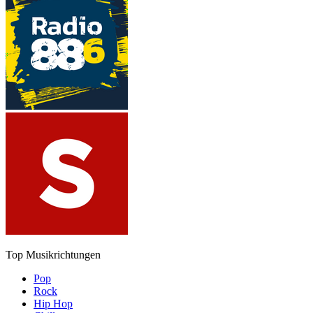
Top Musikrichtungen
Pop
Rock
Hip Hop