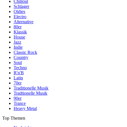
Chillout
Schlager
Oldies
Electro
Alternative
80er
Klassik
House
Jazz
Indie
Classic Rock
Country
Soul
Techno
R'n'B
Latin
70er
Traditionelle Musik
Tradtionelle Musik
90er
Trance
Heavy Metal
Top Themen