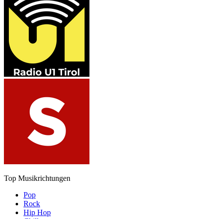
Top Musikrichtungen
Pop
Rock
Hip Hop