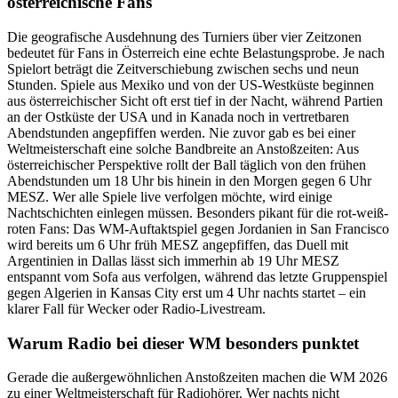
österreichische Fans
Die geografische Ausdehnung des Turniers über vier Zeitzonen
bedeutet für Fans in Österreich eine echte Belastungsprobe. Je nach
Spielort beträgt die Zeitverschiebung zwischen sechs und neun
Stunden. Spiele aus Mexiko und von der US-Westküste beginnen
aus österreichischer Sicht oft erst tief in der Nacht, während Partien
an der Ostküste der USA und in Kanada noch in vertretbaren
Abendstunden angepfiffen werden. Nie zuvor gab es bei einer
Weltmeisterschaft eine solche Bandbreite an Anstoßzeiten: Aus
österreichischer Perspektive rollt der Ball täglich von den frühen
Abendstunden um 18 Uhr bis hinein in den Morgen gegen 6 Uhr
MESZ. Wer alle Spiele live verfolgen möchte, wird einige
Nachtschichten einlegen müssen. Besonders pikant für die rot-weiß-
roten Fans: Das WM-Auftaktspiel gegen Jordanien in San Francisco
wird bereits um 6 Uhr früh MESZ angepfiffen, das Duell mit
Argentinien in Dallas lässt sich immerhin ab 19 Uhr MESZ
entspannt vom Sofa aus verfolgen, während das letzte Gruppenspiel
gegen Algerien in Kansas City erst um 4 Uhr nachts startet – ein
klarer Fall für Wecker oder Radio-Livestream.
Warum Radio bei dieser WM besonders punktet
Gerade die außergewöhnlichen Anstoßzeiten machen die WM 2026
zu einer Weltmeisterschaft für Radiohörer. Wer nachts nicht