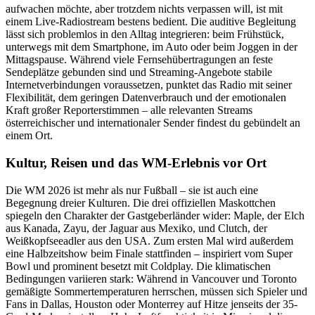
aufwachen möchte, aber trotzdem nichts verpassen will, ist mit
einem Live-Radiostream bestens bedient. Die auditive Begleitung
lässt sich problemlos in den Alltag integrieren: beim Frühstück,
unterwegs mit dem Smartphone, im Auto oder beim Joggen in der
Mittagspause. Während viele Fernsehübertragungen an feste
Sendeplätze gebunden sind und Streaming-Angebote stabile
Internetverbindungen voraussetzen, punktet das Radio mit seiner
Flexibilität, dem geringen Datenverbrauch und der emotionalen
Kraft großer Reporterstimmen – alle relevanten Streams
österreichischer und internationaler Sender findest du gebündelt an
einem Ort.
Kultur, Reisen und das WM-Erlebnis vor Ort
Die WM 2026 ist mehr als nur Fußball – sie ist auch eine
Begegnung dreier Kulturen. Die drei offiziellen Maskottchen
spiegeln den Charakter der Gastgeberländer wider: Maple, der Elch
aus Kanada, Zayu, der Jaguar aus Mexiko, und Clutch, der
Weißkopfseeadler aus den USA. Zum ersten Mal wird außerdem
eine Halbzeitshow beim Finale stattfinden – inspiriert vom Super
Bowl und prominent besetzt mit Coldplay. Die klimatischen
Bedingungen variieren stark: Während in Vancouver und Toronto
gemäßigte Sommertemperaturen herrschen, müssen sich Spieler und
Fans in Dallas, Houston oder Monterrey auf Hitze jenseits der 35-