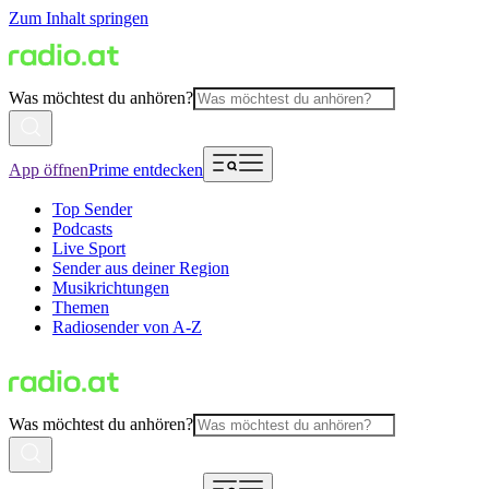
Zum Inhalt springen
Was möchtest du anhören?
App öffnen
Prime entdecken
Top Sender
Podcasts
Live Sport
Sender aus deiner Region
Musikrichtungen
Themen
Radiosender von A-Z
Was möchtest du anhören?