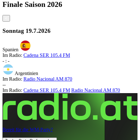
Finale
Saison
2026
<
Sonntag
19.7.2026
Spanien
Im Radio:
Cadena SER 105.4 FM
-
:
-
Argentinien
Im Radio:
Radio Nacional AM 870
-
-
Im Radio:
Cadena SER 105.4 FM
Radio Nacional AM 870
Bereit für die WM-Party?