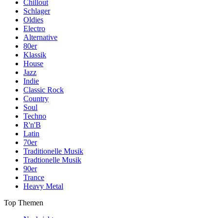
Chillout
Schlager
Oldies
Electro
Alternative
80er
Klassik
House
Jazz
Indie
Classic Rock
Country
Soul
Techno
R'n'B
Latin
70er
Traditionelle Musik
Tradtionelle Musik
90er
Trance
Heavy Metal
Top Themen