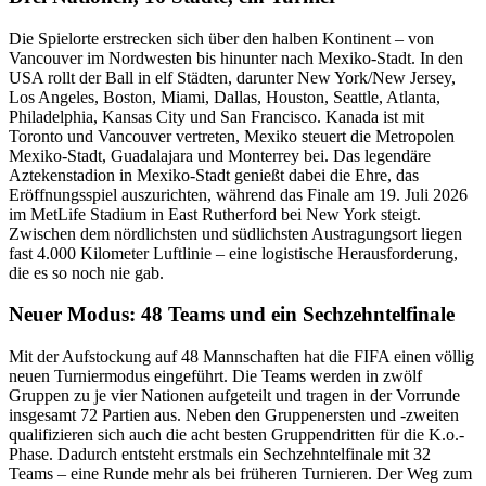
Die Spielorte erstrecken sich über den halben Kontinent – von
Vancouver im Nordwesten bis hinunter nach Mexiko-Stadt. In den
USA rollt der Ball in elf Städten, darunter New York/New Jersey,
Los Angeles, Boston, Miami, Dallas, Houston, Seattle, Atlanta,
Philadelphia, Kansas City und San Francisco. Kanada ist mit
Toronto und Vancouver vertreten, Mexiko steuert die Metropolen
Mexiko-Stadt, Guadalajara und Monterrey bei. Das legendäre
Aztekenstadion in Mexiko-Stadt genießt dabei die Ehre, das
Eröffnungsspiel auszurichten, während das Finale am 19. Juli 2026
im MetLife Stadium in East Rutherford bei New York steigt.
Zwischen dem nördlichsten und südlichsten Austragungsort liegen
fast 4.000 Kilometer Luftlinie – eine logistische Herausforderung,
die es so noch nie gab.
Neuer Modus: 48 Teams und ein Sechzehntelfinale
Mit der Aufstockung auf 48 Mannschaften hat die FIFA einen völlig
neuen Turniermodus eingeführt. Die Teams werden in zwölf
Gruppen zu je vier Nationen aufgeteilt und tragen in der Vorrunde
insgesamt 72 Partien aus. Neben den Gruppenersten und -zweiten
qualifizieren sich auch die acht besten Gruppendritten für die K.o.-
Phase. Dadurch entsteht erstmals ein Sechzehntelfinale mit 32
Teams – eine Runde mehr als bei früheren Turnieren. Der Weg zum