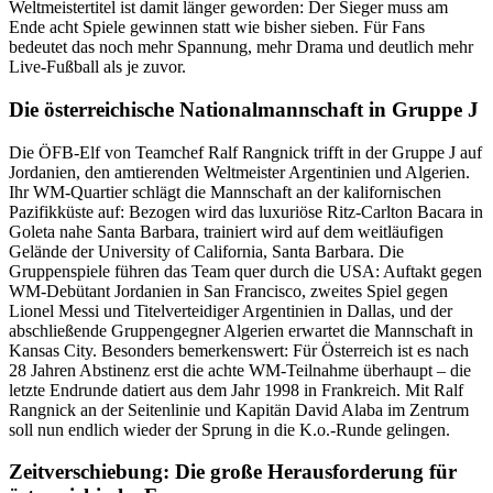
Weltmeistertitel ist damit länger geworden: Der Sieger muss am
Ende acht Spiele gewinnen statt wie bisher sieben. Für Fans
bedeutet das noch mehr Spannung, mehr Drama und deutlich mehr
Live-Fußball als je zuvor.
Die österreichische Nationalmannschaft in Gruppe J
Die ÖFB-Elf von Teamchef Ralf Rangnick trifft in der Gruppe J auf
Jordanien, den amtierenden Weltmeister Argentinien und Algerien.
Ihr WM-Quartier schlägt die Mannschaft an der kalifornischen
Pazifikküste auf: Bezogen wird das luxuriöse Ritz-Carlton Bacara in
Goleta nahe Santa Barbara, trainiert wird auf dem weitläufigen
Gelände der University of California, Santa Barbara. Die
Gruppenspiele führen das Team quer durch die USA: Auftakt gegen
WM-Debütant Jordanien in San Francisco, zweites Spiel gegen
Lionel Messi und Titelverteidiger Argentinien in Dallas, und der
abschließende Gruppengegner Algerien erwartet die Mannschaft in
Kansas City. Besonders bemerkenswert: Für Österreich ist es nach
28 Jahren Abstinenz erst die achte WM-Teilnahme überhaupt – die
letzte Endrunde datiert aus dem Jahr 1998 in Frankreich. Mit Ralf
Rangnick an der Seitenlinie und Kapitän David Alaba im Zentrum
soll nun endlich wieder der Sprung in die K.o.-Runde gelingen.
Zeitverschiebung: Die große Herausforderung für