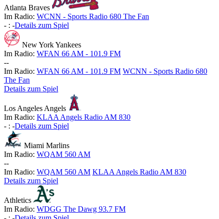
Atlanta Braves
Im Radio:
WCNN - Sports Radio 680 The Fan
-
:
-
Details zum Spiel
New York Yankees
Im Radio:
WFAN 66 AM - 101.9 FM
-
-
Im Radio:
WFAN 66 AM - 101.9 FM
WCNN - Sports Radio 680
The Fan
Details zum Spiel
Los Angeles Angels
Im Radio:
KLAA Angels Radio AM 830
-
:
-
Details zum Spiel
Miami Marlins
Im Radio:
WQAM 560 AM
-
-
Im Radio:
WQAM 560 AM
KLAA Angels Radio AM 830
Details zum Spiel
Athletics
Im Radio:
WDGG The Dawg 93.7 FM
-
:
-
Details zum Spiel