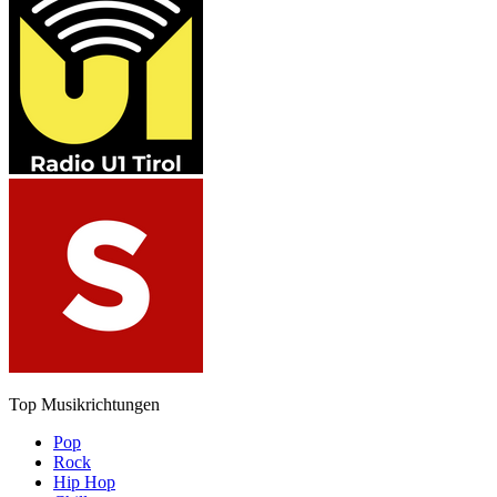
Top Musikrichtungen
Pop
Rock
Hip Hop