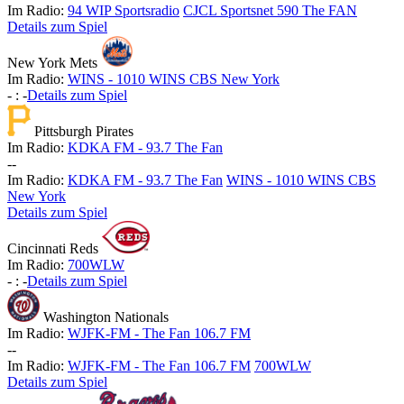
Im Radio:
94 WIP Sportsradio
CJCL Sportsnet 590 The FAN
Details zum Spiel
New York Mets
Im Radio:
WINS - 1010 WINS CBS New York
-
:
-
Details zum Spiel
Pittsburgh Pirates
Im Radio:
KDKA FM - 93.7 The Fan
-
-
Im Radio:
KDKA FM - 93.7 The Fan
WINS - 1010 WINS CBS
New York
Details zum Spiel
Cincinnati Reds
Im Radio:
700WLW
-
:
-
Details zum Spiel
Washington Nationals
Im Radio:
WJFK-FM - The Fan 106.7 FM
-
-
Im Radio:
WJFK-FM - The Fan 106.7 FM
700WLW
Details zum Spiel