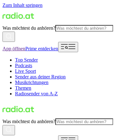
Zum Inhalt springen
Was möchtest du anhören?
App öffnen
Prime entdecken
Top Sender
Podcasts
Live Sport
Sender aus deiner Region
Musikrichtungen
Themen
Radiosender von A-Z
Was möchtest du anhören?