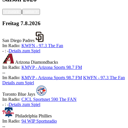
|
<
zurück
weiter
>
Freitag
7.8.2026
San Diego Padres
Im Radio:
KWFN - 97.3 The Fan
-
:
-
Details zum Spiel
Arizona Diamondbacks
Im Radio:
KMVP - Arizona Sports 98.7 FM
-
-
Im Radio:
KMVP - Arizona Sports 98.7 FM
KWFN - 97.3 The Fan
Details zum Spiel
Toronto Blue Jays
Im Radio:
CJCL Sportsnet 590 The FAN
-
:
-
Details zum Spiel
Philadelphia Phillies
Im Radio:
94 WIP Sportsradio
-
-