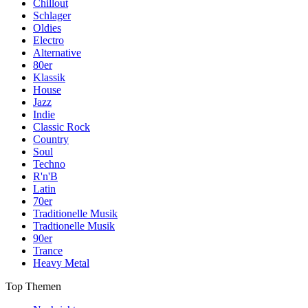
Chillout
Schlager
Oldies
Electro
Alternative
80er
Klassik
House
Jazz
Indie
Classic Rock
Country
Soul
Techno
R'n'B
Latin
70er
Traditionelle Musik
Tradtionelle Musik
90er
Trance
Heavy Metal
Top Themen