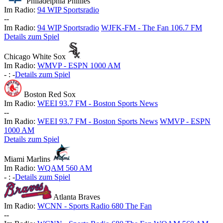
Philadelphia Phillies
Im Radio:
94 WIP Sportsradio
-
-
Im Radio:
94 WIP Sportsradio
WJFK-FM - The Fan 106.7 FM
Details zum Spiel
Chicago White Sox
Im Radio:
WMVP - ESPN 1000 AM
-
:
-
Details zum Spiel
Boston Red Sox
Im Radio:
WEEI 93.7 FM - Boston Sports News
-
-
Im Radio:
WEEI 93.7 FM - Boston Sports News
WMVP - ESPN
1000 AM
Details zum Spiel
Miami Marlins
Im Radio:
WQAM 560 AM
-
:
-
Details zum Spiel
Atlanta Braves
Im Radio:
WCNN - Sports Radio 680 The Fan
-
-