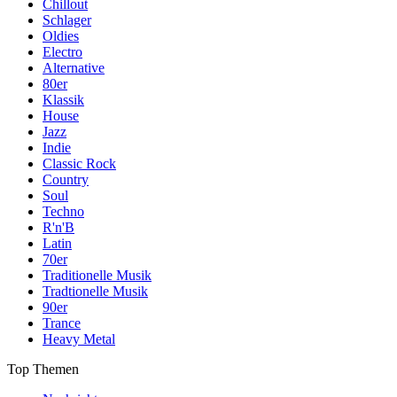
Chillout
Schlager
Oldies
Electro
Alternative
80er
Klassik
House
Jazz
Indie
Classic Rock
Country
Soul
Techno
R'n'B
Latin
70er
Traditionelle Musik
Tradtionelle Musik
90er
Trance
Heavy Metal
Top Themen