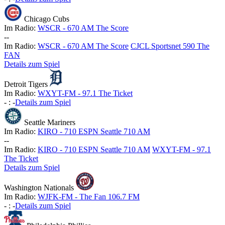
Chicago Cubs
Im Radio:
WSCR - 670 AM The Score
-
-
Im Radio:
WSCR - 670 AM The Score
CJCL Sportsnet 590 The
FAN
Details zum Spiel
Detroit Tigers
Im Radio:
WXYT-FM - 97.1 The Ticket
-
:
-
Details zum Spiel
Seattle Mariners
Im Radio:
KIRO - 710 ESPN Seattle 710 AM
-
-
Im Radio:
KIRO - 710 ESPN Seattle 710 AM
WXYT-FM - 97.1
The Ticket
Details zum Spiel
Washington Nationals
Im Radio:
WJFK-FM - The Fan 106.7 FM
-
:
-
Details zum Spiel