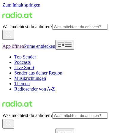
Zum Inhalt springen
Was möchtest du anhören?
App öffnen
Prime entdecken
Top Sender
Podcasts
Live Sport
Sender aus deiner Region
Musikrichtungen
Themen
Radiosender von A-Z
Was möchtest du anhören?