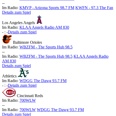
-
-
Im Radio:
KMVP - Arizona Sports 98.7 FM
KWFN - 97.3 The Fan
Details zum Spiel
Los Angeles Angels
Im Radio:
KLAA Angels Radio AM 830
-
:
-
Details zum Spiel
Baltimore Orioles
Im Radio:
WBZFM - The Sports Hub 98.5
-
-
Im Radio:
WBZFM - The Sports Hub 98.5
KLAA Angels Radio
AM 830
Details zum Spiel
Athletics
Im Radio:
WDGG The Dawg 93.7 FM
-
:
-
Details zum Spiel
Cincinnati Reds
Im Radio:
700WLW
-
-
Im Radio:
700WLW
WDGG The Dawg 93.7 FM
Details zum Spiel