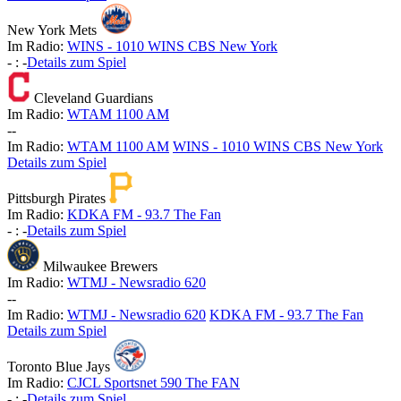
New York Mets
Im Radio:
WINS - 1010 WINS CBS New York
-
:
-
Details zum Spiel
Cleveland Guardians
Im Radio:
WTAM 1100 AM
-
-
Im Radio:
WTAM 1100 AM
WINS - 1010 WINS CBS New York
Details zum Spiel
Pittsburgh Pirates
Im Radio:
KDKA FM - 93.7 The Fan
-
:
-
Details zum Spiel
Milwaukee Brewers
Im Radio:
WTMJ - Newsradio 620
-
-
Im Radio:
WTMJ - Newsradio 620
KDKA FM - 93.7 The Fan
Details zum Spiel
Toronto Blue Jays
Im Radio:
CJCL Sportsnet 590 The FAN
-
:
-
Details zum Spiel