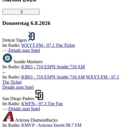
|
<
zurück
weiter
>
Donnerstag
6.8.2026
Detroit Tigers
Im Radio:
WXYT-FM - 97.1 The Ticket
-
:
-
Details zum Spiel
Seattle Mariners
Im Radio:
KIRO - 710 ESPN Seattle 710 AM
-
-
Im Radio:
KIRO - 710 ESPN Seattle 710 AM
WXYT-FM - 97.1
The Ticket
Details zum Spiel
San Diego Padres
Im Radio:
KWFN - 97.3 The Fan
-
:
-
Details zum Spiel
Arizona Diamondbacks
Im Radio:
KMVP - Arizona Sports 98.7 FM