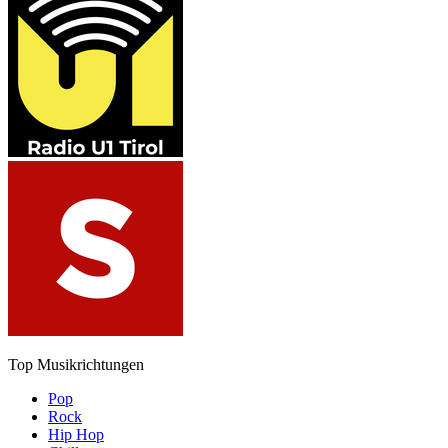
Top Musikrichtungen
Pop
Rock
Hip Hop