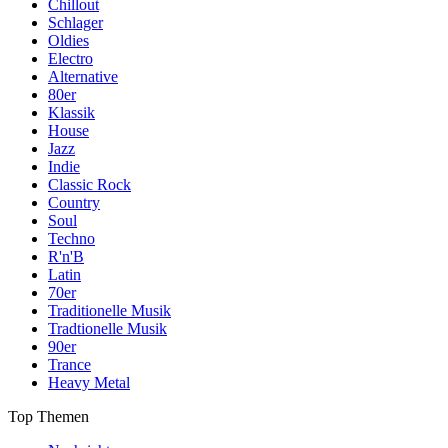
Chillout
Schlager
Oldies
Electro
Alternative
80er
Klassik
House
Jazz
Indie
Classic Rock
Country
Soul
Techno
R'n'B
Latin
70er
Traditionelle Musik
Tradtionelle Musik
90er
Trance
Heavy Metal
Top Themen