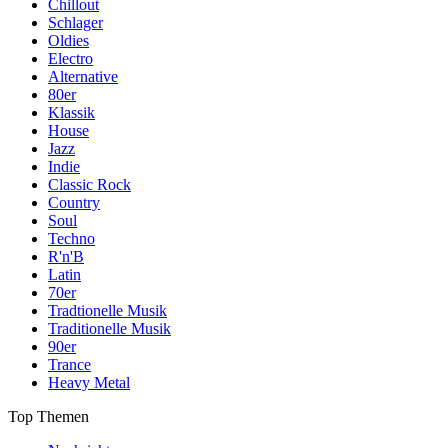
Chillout
Schlager
Oldies
Electro
Alternative
80er
Klassik
House
Jazz
Indie
Classic Rock
Country
Soul
Techno
R'n'B
Latin
70er
Tradtionelle Musik
Traditionelle Musik
90er
Trance
Heavy Metal
Top Themen