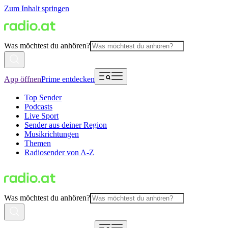
Zum Inhalt springen
Was möchtest du anhören?
App öffnen
Prime entdecken
Top Sender
Podcasts
Live Sport
Sender aus deiner Region
Musikrichtungen
Themen
Radiosender von A-Z
Was möchtest du anhören?