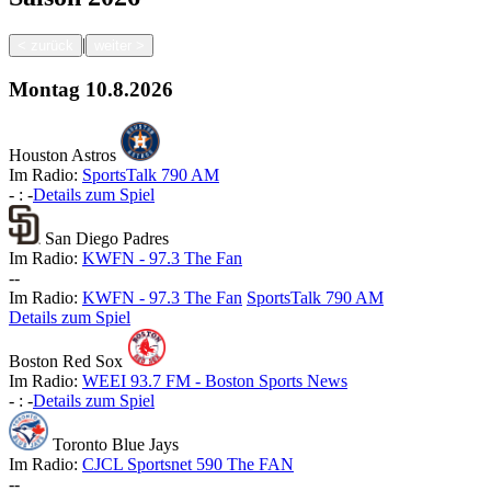
|
<
zurück
weiter
>
Montag
10.8.2026
Houston Astros
Im Radio:
SportsTalk 790 AM
-
:
-
Details zum Spiel
San Diego Padres
Im Radio:
KWFN - 97.3 The Fan
-
-
Im Radio:
KWFN - 97.3 The Fan
SportsTalk 790 AM
Details zum Spiel
Boston Red Sox
Im Radio:
WEEI 93.7 FM - Boston Sports News
-
:
-
Details zum Spiel
Toronto Blue Jays
Im Radio:
CJCL Sportsnet 590 The FAN
-
-