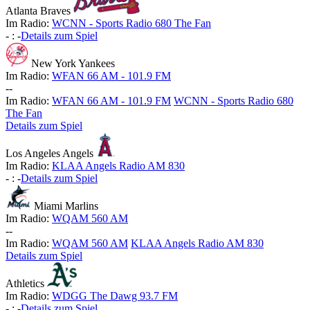
Atlanta Braves
Im Radio:
WCNN - Sports Radio 680 The Fan
-
:
-
Details zum Spiel
New York Yankees
Im Radio:
WFAN 66 AM - 101.9 FM
-
-
Im Radio:
WFAN 66 AM - 101.9 FM
WCNN - Sports Radio 680
The Fan
Details zum Spiel
Los Angeles Angels
Im Radio:
KLAA Angels Radio AM 830
-
:
-
Details zum Spiel
Miami Marlins
Im Radio:
WQAM 560 AM
-
-
Im Radio:
WQAM 560 AM
KLAA Angels Radio AM 830
Details zum Spiel
Athletics
Im Radio:
WDGG The Dawg 93.7 FM
-
:
-
Details zum Spiel