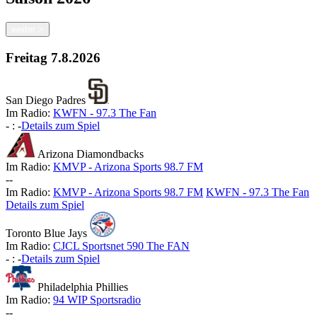
weiter
>
Freitag
7.8.2026
San Diego Padres
Im Radio:
KWFN - 97.3 The Fan
-
:
-
Details zum Spiel
Arizona Diamondbacks
Im Radio:
KMVP - Arizona Sports 98.7 FM
-
-
Im Radio:
KMVP - Arizona Sports 98.7 FM
KWFN - 97.3 The Fan
Details zum Spiel
Toronto Blue Jays
Im Radio:
CJCL Sportsnet 590 The FAN
-
:
-
Details zum Spiel
Philadelphia Phillies
Im Radio:
94 WIP Sportsradio
-
-