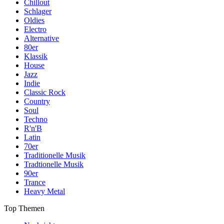
Chillout
Schlager
Oldies
Electro
Alternative
80er
Klassik
House
Jazz
Indie
Classic Rock
Country
Soul
Techno
R'n'B
Latin
70er
Traditionelle Musik
Tradtionelle Musik
90er
Trance
Heavy Metal
Top Themen