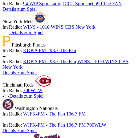
Im Radio:
94 WIP Sportsradio
CJCL Sportsnet 590 The FAN
Details zum Spiel
New York Mets
Im Radio:
WINS - 1010 WINS CBS New York
-
:
-
Details zum Spiel
Pittsburgh Pirates
Im Radio:
KDKA FM - 93.7 The Fan
-
-
Im Radio:
KDKA FM - 93.7 The Fan
WINS - 1010 WINS CBS
New York
Details zum Spiel
Cincinnati Reds
Im Radio:
700WLW
-
:
-
Details zum Spiel
Washington Nationals
Im Radio:
WJFK-FM - The Fan 106.7 FM
-
-
Im Radio:
WJFK-FM - The Fan 106.7 FM
700WLW
Details zum Spiel