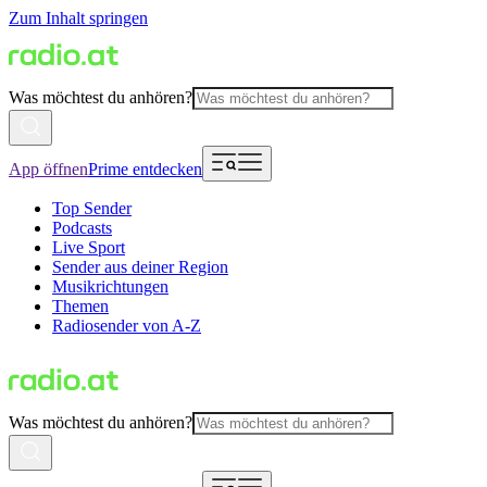
Zum Inhalt springen
Was möchtest du anhören?
App öffnen
Prime entdecken
Top Sender
Podcasts
Live Sport
Sender aus deiner Region
Musikrichtungen
Themen
Radiosender von A-Z
Was möchtest du anhören?