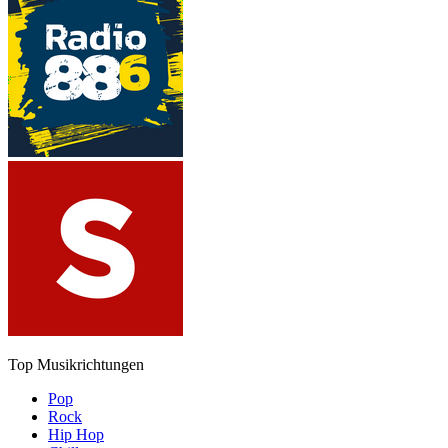
Top Musikrichtungen
Pop
Rock
Hip Hop