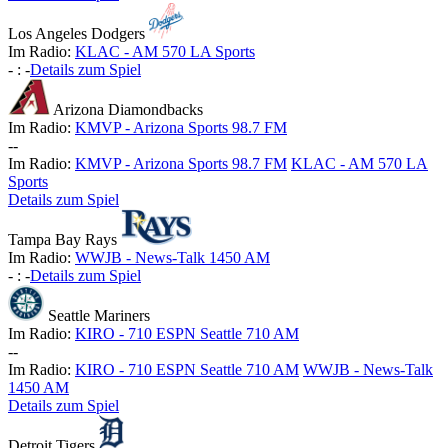
Los Angeles Dodgers
Im Radio:
KLAC - AM 570 LA Sports
-
:
-
Details zum Spiel
Arizona Diamondbacks
Im Radio:
KMVP - Arizona Sports 98.7 FM
-
-
Im Radio:
KMVP - Arizona Sports 98.7 FM
KLAC - AM 570 LA
Sports
Details zum Spiel
Tampa Bay Rays
Im Radio:
WWJB - News-Talk 1450 AM
-
:
-
Details zum Spiel
Seattle Mariners
Im Radio:
KIRO - 710 ESPN Seattle 710 AM
-
-
Im Radio:
KIRO - 710 ESPN Seattle 710 AM
WWJB - News-Talk
1450 AM
Details zum Spiel
Detroit Tigers