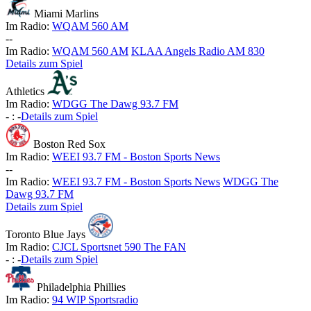
Miami Marlins
Im Radio:
WQAM 560 AM
-
-
Im Radio:
WQAM 560 AM
KLAA Angels Radio AM 830
Details zum Spiel
Athletics
Im Radio:
WDGG The Dawg 93.7 FM
-
:
-
Details zum Spiel
Boston Red Sox
Im Radio:
WEEI 93.7 FM - Boston Sports News
-
-
Im Radio:
WEEI 93.7 FM - Boston Sports News
WDGG The
Dawg 93.7 FM
Details zum Spiel
Toronto Blue Jays
Im Radio:
CJCL Sportsnet 590 The FAN
-
:
-
Details zum Spiel
Philadelphia Phillies
Im Radio:
94 WIP Sportsradio