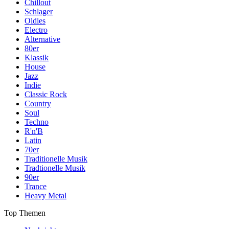
Chillout
Schlager
Oldies
Electro
Alternative
80er
Klassik
House
Jazz
Indie
Classic Rock
Country
Soul
Techno
R'n'B
Latin
70er
Traditionelle Musik
Tradtionelle Musik
90er
Trance
Heavy Metal
Top Themen