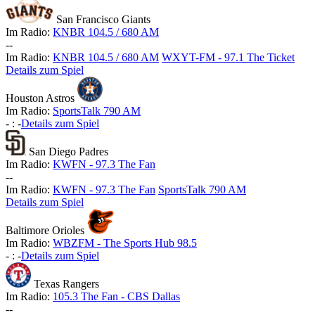
San Francisco Giants
Im Radio:
KNBR 104.5 / 680 AM
-
-
Im Radio:
KNBR 104.5 / 680 AM
WXYT-FM - 97.1 The Ticket
Details zum Spiel
Houston Astros
Im Radio:
SportsTalk 790 AM
-
:
-
Details zum Spiel
San Diego Padres
Im Radio:
KWFN - 97.3 The Fan
-
-
Im Radio:
KWFN - 97.3 The Fan
SportsTalk 790 AM
Details zum Spiel
Baltimore Orioles
Im Radio:
WBZFM - The Sports Hub 98.5
-
:
-
Details zum Spiel
Texas Rangers
Im Radio:
105.3 The Fan - CBS Dallas
-
-