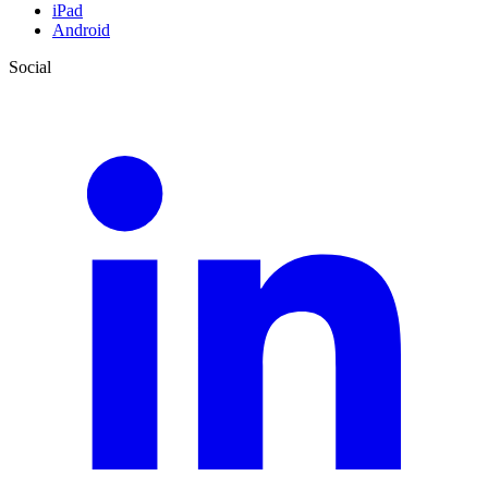
iPad
Android
Social