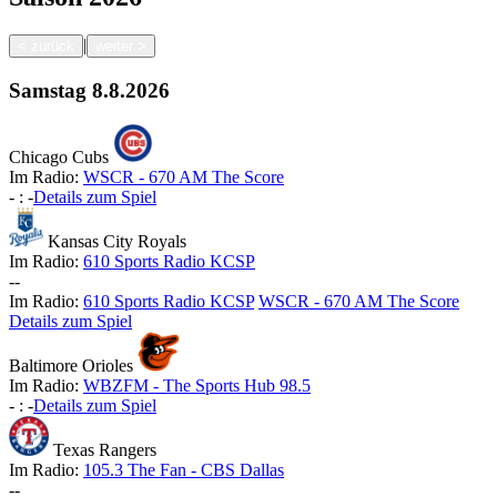
|
<
zurück
weiter
>
Samstag
8.8.2026
Chicago Cubs
Im Radio:
WSCR - 670 AM The Score
-
:
-
Details zum Spiel
Kansas City Royals
Im Radio:
610 Sports Radio KCSP
-
-
Im Radio:
610 Sports Radio KCSP
WSCR - 670 AM The Score
Details zum Spiel
Baltimore Orioles
Im Radio:
WBZFM - The Sports Hub 98.5
-
:
-
Details zum Spiel
Texas Rangers
Im Radio:
105.3 The Fan - CBS Dallas
-
-