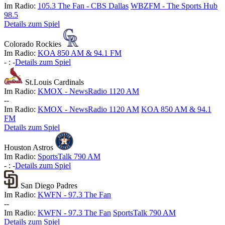
Im Radio:
105.3 The Fan - CBS Dallas
WBZFM - The Sports Hub
98.5
Details zum Spiel
Colorado Rockies
Im Radio:
KOA 850 AM & 94.1 FM
-
:
-
Details zum Spiel
St.Louis Cardinals
Im Radio:
KMOX - NewsRadio 1120 AM
-
-
Im Radio:
KMOX - NewsRadio 1120 AM
KOA 850 AM & 94.1
FM
Details zum Spiel
Houston Astros
Im Radio:
SportsTalk 790 AM
-
:
-
Details zum Spiel
San Diego Padres
Im Radio:
KWFN - 97.3 The Fan
-
-
Im Radio:
KWFN - 97.3 The Fan
SportsTalk 790 AM
Details zum Spiel