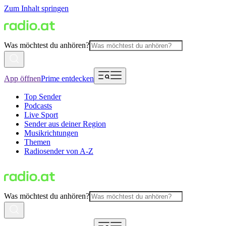
Zum Inhalt springen
Was möchtest du anhören?
App öffnen
Prime entdecken
Top Sender
Podcasts
Live Sport
Sender aus deiner Region
Musikrichtungen
Themen
Radiosender von A-Z
Was möchtest du anhören?