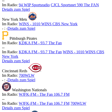
-
-
Im Radio:
94 WIP Sportsradio
CJCL Sportsnet 590 The FAN
Details zum Spiel
New York Mets
Im Radio:
WINS - 1010 WINS CBS New York
-
:
-
Details zum Spiel
Pittsburgh Pirates
Im Radio:
KDKA FM - 93.7 The Fan
-
-
Im Radio:
KDKA FM - 93.7 The Fan
WINS - 1010 WINS CBS
New York
Details zum Spiel
Cincinnati Reds
Im Radio:
700WLW
-
:
-
Details zum Spiel
Washington Nationals
Im Radio:
WJFK-FM - The Fan 106.7 FM
-
-
Im Radio:
WJFK-FM - The Fan 106.7 FM
700WLW
Details zum Spiel