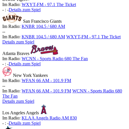
Im Radio:
WXYT-FM - 97.1 The Ticket
-
:
-
Details zum Spiel
San Francisco Giants
Im Radio:
KNBR 104.5 / 680 AM
-
-
Im Radio:
KNBR 104.5 / 680 AM
WXYT-FM - 97.1 The Ticket
Details zum Spiel
Atlanta Braves
Im Radio:
WCNN - Sports Radio 680 The Fan
-
:
-
Details zum Spiel
New York Yankees
Im Radio:
WFAN 66 AM - 101.9 FM
-
-
Im Radio:
WFAN 66 AM - 101.9 FM
WCNN - Sports Radio 680
The Fan
Details zum Spiel
Los Angeles Angels
Im Radio:
KLAA Angels Radio AM 830
-
:
-
Details zum Spiel