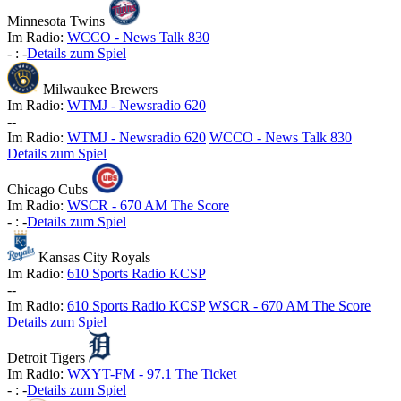
Minnesota Twins
Im Radio:
WCCO - News Talk 830
-
:
-
Details zum Spiel
Milwaukee Brewers
Im Radio:
WTMJ - Newsradio 620
-
-
Im Radio:
WTMJ - Newsradio 620
WCCO - News Talk 830
Details zum Spiel
Chicago Cubs
Im Radio:
WSCR - 670 AM The Score
-
:
-
Details zum Spiel
Kansas City Royals
Im Radio:
610 Sports Radio KCSP
-
-
Im Radio:
610 Sports Radio KCSP
WSCR - 670 AM The Score
Details zum Spiel
Detroit Tigers
Im Radio:
WXYT-FM - 97.1 The Ticket
-
:
-
Details zum Spiel