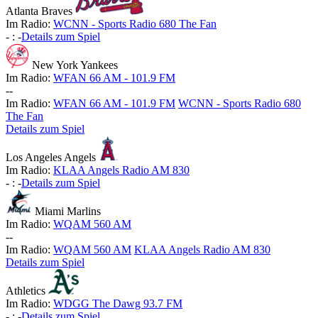
Atlanta Braves
Im Radio:
WCNN - Sports Radio 680 The Fan
-
:
-
Details zum Spiel
New York Yankees
Im Radio:
WFAN 66 AM - 101.9 FM
-
-
Im Radio:
WFAN 66 AM - 101.9 FM
WCNN - Sports Radio 680
The Fan
Details zum Spiel
Los Angeles Angels
Im Radio:
KLAA Angels Radio AM 830
-
:
-
Details zum Spiel
Miami Marlins
Im Radio:
WQAM 560 AM
-
-
Im Radio:
WQAM 560 AM
KLAA Angels Radio AM 830
Details zum Spiel
Athletics
Im Radio:
WDGG The Dawg 93.7 FM
-
:
-
Details zum Spiel