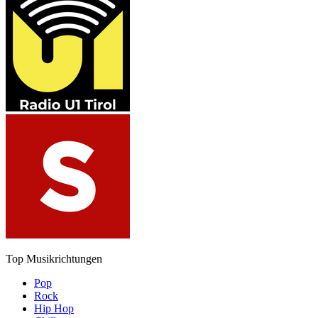
Top Musikrichtungen
Pop
Rock
Hip Hop