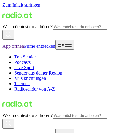
Zum Inhalt springen
Was möchtest du anhören?
App öffnen
Prime entdecken
Top Sender
Podcasts
Live Sport
Sender aus deiner Region
Musikrichtungen
Themen
Radiosender von A-Z
Was möchtest du anhören?