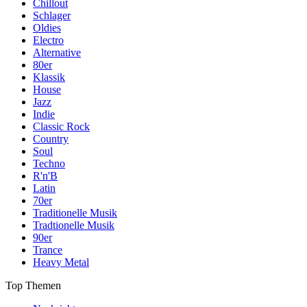
Chillout
Schlager
Oldies
Electro
Alternative
80er
Klassik
House
Jazz
Indie
Classic Rock
Country
Soul
Techno
R'n'B
Latin
70er
Traditionelle Musik
Tradtionelle Musik
90er
Trance
Heavy Metal
Top Themen