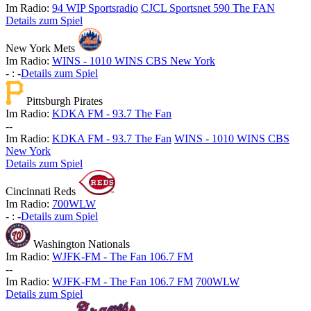
Im Radio:
94 WIP Sportsradio
CJCL Sportsnet 590 The FAN
Details zum Spiel
New York Mets
Im Radio:
WINS - 1010 WINS CBS New York
-
:
-
Details zum Spiel
Pittsburgh Pirates
Im Radio:
KDKA FM - 93.7 The Fan
-
-
Im Radio:
KDKA FM - 93.7 The Fan
WINS - 1010 WINS CBS
New York
Details zum Spiel
Cincinnati Reds
Im Radio:
700WLW
-
:
-
Details zum Spiel
Washington Nationals
Im Radio:
WJFK-FM - The Fan 106.7 FM
-
-
Im Radio:
WJFK-FM - The Fan 106.7 FM
700WLW
Details zum Spiel