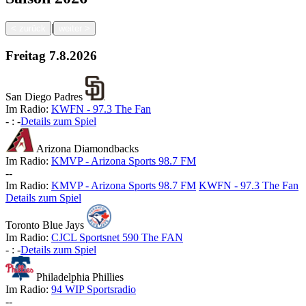
|
<
zurück
weiter
>
Freitag
7.8.2026
San Diego Padres
Im Radio:
KWFN - 97.3 The Fan
-
:
-
Details zum Spiel
Arizona Diamondbacks
Im Radio:
KMVP - Arizona Sports 98.7 FM
-
-
Im Radio:
KMVP - Arizona Sports 98.7 FM
KWFN - 97.3 The Fan
Details zum Spiel
Toronto Blue Jays
Im Radio:
CJCL Sportsnet 590 The FAN
-
:
-
Details zum Spiel
Philadelphia Phillies
Im Radio:
94 WIP Sportsradio
-
-