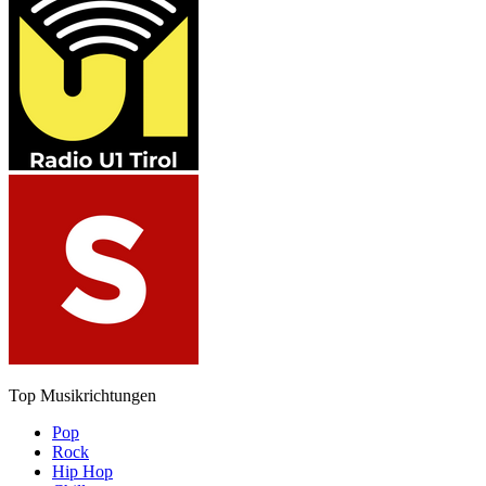
Top Musikrichtungen
Pop
Rock
Hip Hop