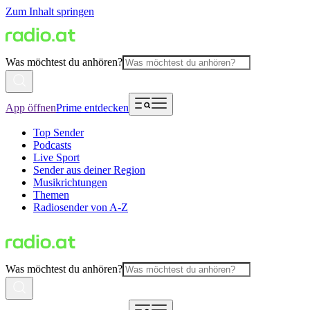
Zum Inhalt springen
Was möchtest du anhören?
App öffnen
Prime entdecken
Top Sender
Podcasts
Live Sport
Sender aus deiner Region
Musikrichtungen
Themen
Radiosender von A-Z
Was möchtest du anhören?