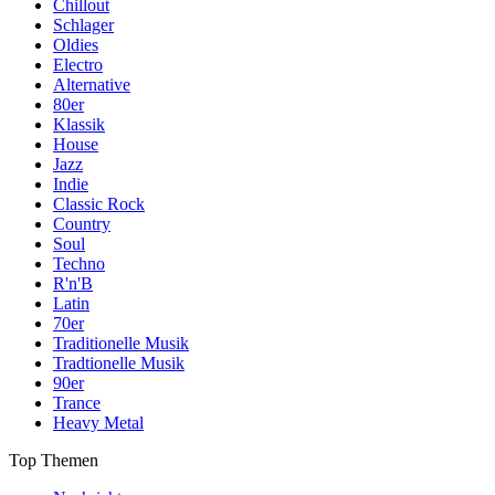
Chillout
Schlager
Oldies
Electro
Alternative
80er
Klassik
House
Jazz
Indie
Classic Rock
Country
Soul
Techno
R'n'B
Latin
70er
Traditionelle Musik
Tradtionelle Musik
90er
Trance
Heavy Metal
Top Themen