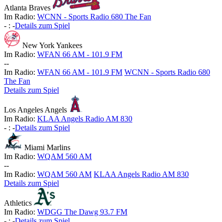
Atlanta Braves
Im Radio:
WCNN - Sports Radio 680 The Fan
-
:
-
Details zum Spiel
New York Yankees
Im Radio:
WFAN 66 AM - 101.9 FM
-
-
Im Radio:
WFAN 66 AM - 101.9 FM
WCNN - Sports Radio 680
The Fan
Details zum Spiel
Los Angeles Angels
Im Radio:
KLAA Angels Radio AM 830
-
:
-
Details zum Spiel
Miami Marlins
Im Radio:
WQAM 560 AM
-
-
Im Radio:
WQAM 560 AM
KLAA Angels Radio AM 830
Details zum Spiel
Athletics
Im Radio:
WDGG The Dawg 93.7 FM
-
:
-
Details zum Spiel