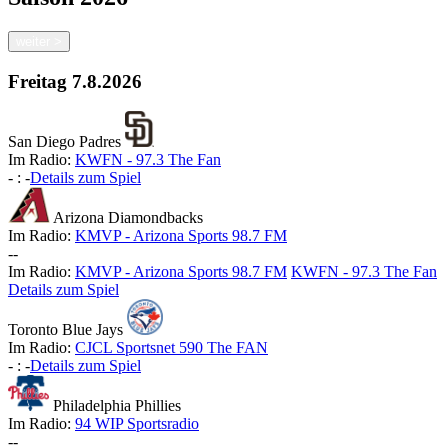
weiter
>
Freitag
7.8.2026
San Diego Padres
Im Radio:
KWFN - 97.3 The Fan
-
:
-
Details zum Spiel
Arizona Diamondbacks
Im Radio:
KMVP - Arizona Sports 98.7 FM
-
-
Im Radio:
KMVP - Arizona Sports 98.7 FM
KWFN - 97.3 The Fan
Details zum Spiel
Toronto Blue Jays
Im Radio:
CJCL Sportsnet 590 The FAN
-
:
-
Details zum Spiel
Philadelphia Phillies
Im Radio:
94 WIP Sportsradio
-
-