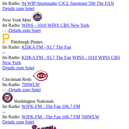
Im Radio:
94 WIP Sportsradio
CJCL Sportsnet 590 The FAN
Details zum Spiel
New York Mets
Im Radio:
WINS - 1010 WINS CBS New York
-
:
-
Details zum Spiel
Pittsburgh Pirates
Im Radio:
KDKA FM - 93.7 The Fan
-
-
Im Radio:
KDKA FM - 93.7 The Fan
WINS - 1010 WINS CBS
New York
Details zum Spiel
Cincinnati Reds
Im Radio:
700WLW
-
:
-
Details zum Spiel
Washington Nationals
Im Radio:
WJFK-FM - The Fan 106.7 FM
-
-
Im Radio:
WJFK-FM - The Fan 106.7 FM
700WLW
Details zum Spiel