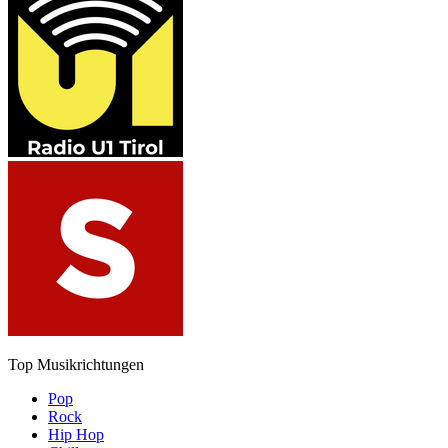
Top Musikrichtungen
Pop
Rock
Hip Hop