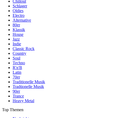
Chillout
Schlager
Oldies
Electro
Alternative
80er
Klassik
House
Jazz
Indie
Classic Rock
Country
Soul
Techno
R'n'B
Latin
70er
Traditionelle Musik
Tradtionelle Musik
90er
Trance
Heavy Metal
Top Themen