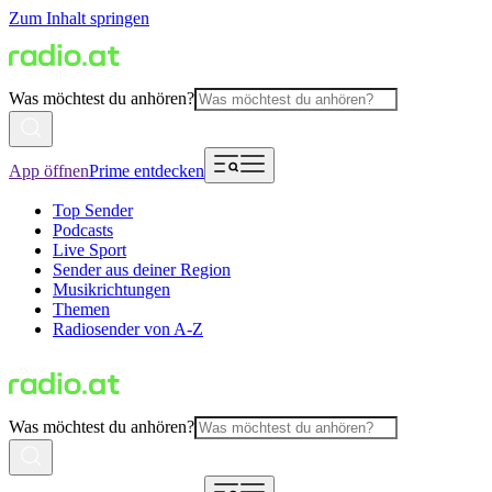
Zum Inhalt springen
Was möchtest du anhören?
App öffnen
Prime entdecken
Top Sender
Podcasts
Live Sport
Sender aus deiner Region
Musikrichtungen
Themen
Radiosender von A-Z
Was möchtest du anhören?