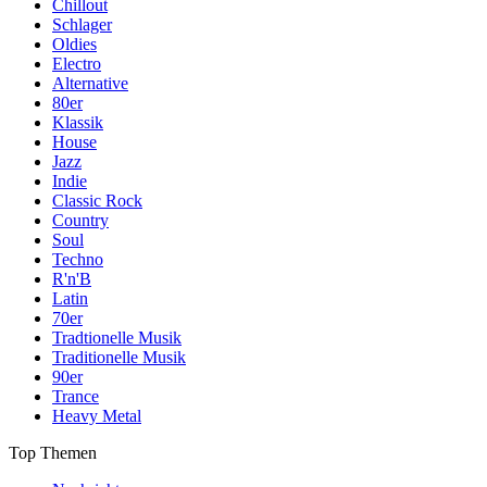
Chillout
Schlager
Oldies
Electro
Alternative
80er
Klassik
House
Jazz
Indie
Classic Rock
Country
Soul
Techno
R'n'B
Latin
70er
Tradtionelle Musik
Traditionelle Musik
90er
Trance
Heavy Metal
Top Themen