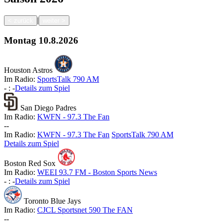
|
<
zurück
weiter
>
Montag
10.8.2026
Houston Astros
Im Radio:
SportsTalk 790 AM
-
:
-
Details zum Spiel
San Diego Padres
Im Radio:
KWFN - 97.3 The Fan
-
-
Im Radio:
KWFN - 97.3 The Fan
SportsTalk 790 AM
Details zum Spiel
Boston Red Sox
Im Radio:
WEEI 93.7 FM - Boston Sports News
-
:
-
Details zum Spiel
Toronto Blue Jays
Im Radio:
CJCL Sportsnet 590 The FAN
-
-