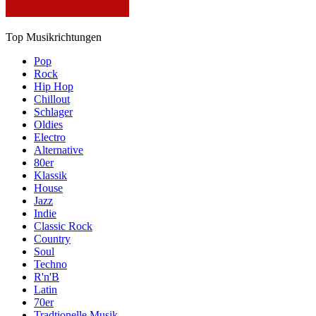
Top Musikrichtungen
Pop
Rock
Hip Hop
Chillout
Schlager
Oldies
Electro
Alternative
80er
Klassik
House
Jazz
Indie
Classic Rock
Country
Soul
Techno
R'n'B
Latin
70er
Tradtionelle Musik