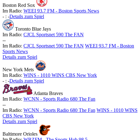
Boston Red Sox
Im Radio:
WEEI 93.7 FM - Boston Sports News
-
:
-
Details zum Spiel
Toronto Blue Jays
Im Radio:
CJCL Sportsnet 590 The FAN
-
-
Im Radio:
CJCL Sportsnet 590 The FAN
WEEI 93.7 FM - Boston
Sports News
Details zum Spiel
New York Mets
Im Radio:
WINS - 1010 WINS CBS New York
-
:
-
Details zum Spiel
Atlanta Braves
Im Radio:
WCNN - Sports Radio 680 The Fan
-
-
Im Radio:
WCNN - Sports Radio 680 The Fan
WINS - 1010 WINS
CBS New York
Details zum Spiel
Baltimore Orioles
Im Radio:
WBZFM - The Sports Hub 98.5