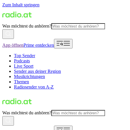
Zum Inhalt springen
Was möchtest du anhören?
App öffnen
Prime entdecken
Top Sender
Podcasts
Live Sport
Sender aus deiner Region
Musikrichtungen
Themen
Radiosender von A-Z
Was möchtest du anhören?