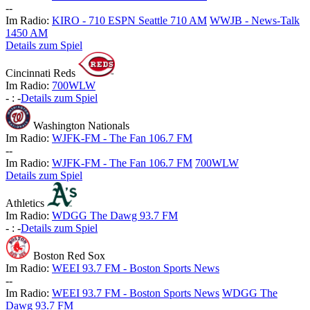
-
-
Im Radio:
KIRO - 710 ESPN Seattle 710 AM
WWJB - News-Talk
1450 AM
Details zum Spiel
Cincinnati Reds
Im Radio:
700WLW
-
:
-
Details zum Spiel
Washington Nationals
Im Radio:
WJFK-FM - The Fan 106.7 FM
-
-
Im Radio:
WJFK-FM - The Fan 106.7 FM
700WLW
Details zum Spiel
Athletics
Im Radio:
WDGG The Dawg 93.7 FM
-
:
-
Details zum Spiel
Boston Red Sox
Im Radio:
WEEI 93.7 FM - Boston Sports News
-
-
Im Radio:
WEEI 93.7 FM - Boston Sports News
WDGG The
Dawg 93.7 FM