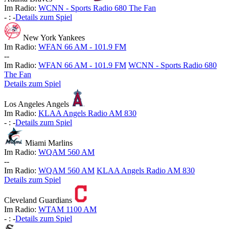
Im Radio:
WCNN - Sports Radio 680 The Fan
-
:
-
Details zum Spiel
New York Yankees
Im Radio:
WFAN 66 AM - 101.9 FM
-
-
Im Radio:
WFAN 66 AM - 101.9 FM
WCNN - Sports Radio 680
The Fan
Details zum Spiel
Los Angeles Angels
Im Radio:
KLAA Angels Radio AM 830
-
:
-
Details zum Spiel
Miami Marlins
Im Radio:
WQAM 560 AM
-
-
Im Radio:
WQAM 560 AM
KLAA Angels Radio AM 830
Details zum Spiel
Cleveland Guardians
Im Radio:
WTAM 1100 AM
-
:
-
Details zum Spiel