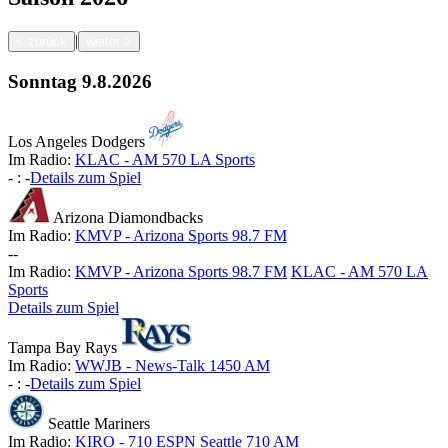
|
<
zurück
weiter
>
Sonntag
9.8.2026
Los Angeles Dodgers
Im Radio:
KLAC - AM 570 LA Sports
-
:
-
Details zum Spiel
Arizona Diamondbacks
Im Radio:
KMVP - Arizona Sports 98.7 FM
-
-
Im Radio:
KMVP - Arizona Sports 98.7 FM
KLAC - AM 570 LA
Sports
Details zum Spiel
Tampa Bay Rays
Im Radio:
WWJB - News-Talk 1450 AM
-
:
-
Details zum Spiel
Seattle Mariners
Im Radio:
KIRO - 710 ESPN Seattle 710 AM