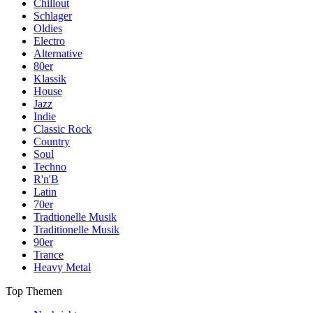
Chillout
Schlager
Oldies
Electro
Alternative
80er
Klassik
House
Jazz
Indie
Classic Rock
Country
Soul
Techno
R'n'B
Latin
70er
Tradtionelle Musik
Traditionelle Musik
90er
Trance
Heavy Metal
Top Themen