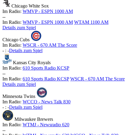
Chicago White Sox
Im Radio:
WMVP - ESPN 1000 AM
-
-
Im Radio:
WMVP - ESPN 1000 AM
WTAM 1100 AM
Details zum Spiel
Chicago Cubs
Im Radio:
WSCR - 670 AM The Score
-
:
-
Details zum Spiel
Kansas City Royals
Im Radio:
610 Sports Radio KCSP
-
-
Im Radio:
610 Sports Radio KCSP
WSCR - 670 AM The Score
Details zum Spiel
Minnesota Twins
Im Radio:
WCCO - News Talk 830
-
:
-
Details zum Spiel
Milwaukee Brewers
Im Radio:
WTMJ - Newsradio 620
-
-