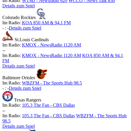
Im Radio:
WTMJ - Newsradio 620
WCCO - News Talk 830
Details zum Spiel
Colorado Rockies
Im Radio:
KOA 850 AM & 94.1 FM
-
:
-
Details zum Spiel
St.Louis Cardinals
Im Radio:
KMOX - NewsRadio 1120 AM
-
-
Im Radio:
KMOX - NewsRadio 1120 AM
KOA 850 AM & 94.1
FM
Details zum Spiel
Baltimore Orioles
Im Radio:
WBZFM - The Sports Hub 98.5
-
:
-
Details zum Spiel
Texas Rangers
Im Radio:
105.3 The Fan - CBS Dallas
-
-
Im Radio:
105.3 The Fan - CBS Dallas
WBZFM - The Sports Hub
98.5
Details zum Spiel