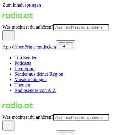
Zum Inhalt springen
Was möchtest du anhören?
App öffnen
Prime entdecken
Top Sender
Podcasts
Live Sport
Sender aus deiner Region
Musikrichtungen
Themen
Radiosender von A-Z
Was möchtest du anhören?