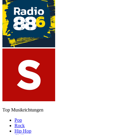
Top Musikrichtungen
Pop
Rock
Hip Hop