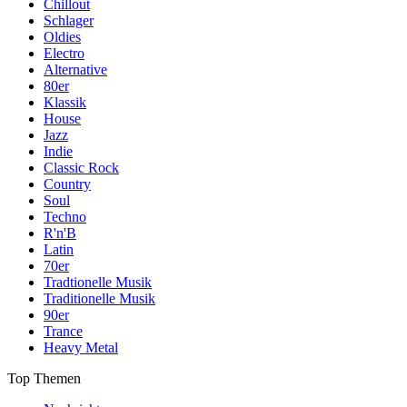
Chillout
Schlager
Oldies
Electro
Alternative
80er
Klassik
House
Jazz
Indie
Classic Rock
Country
Soul
Techno
R'n'B
Latin
70er
Tradtionelle Musik
Traditionelle Musik
90er
Trance
Heavy Metal
Top Themen