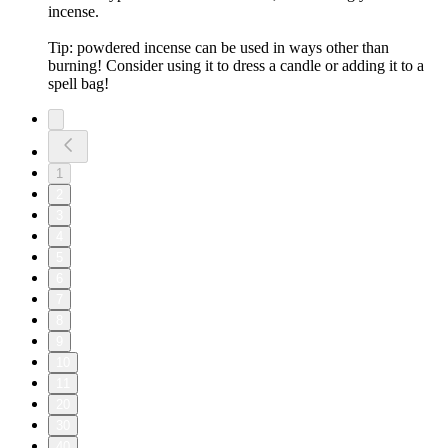
incense.
Tip: powdered incense can be used in ways other than
burning! Consider using it to dress a candle or adding it to a
spell bag!
1
2
3
4
5
6
7
8
9
10
11
20
30
40