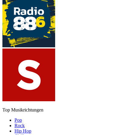
Top Musikrichtungen
Pop
Rock
Hip Hop