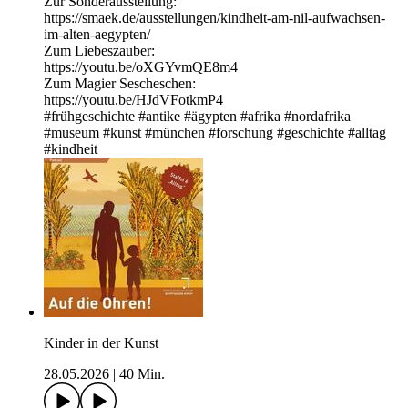
Zur Sonderausstellung:
⁠⁠⁠⁠⁠https://smaek.de/ausstellungen/kindheit-am-nil-aufwachsen-
im-alten-aegypten/⁠⁠⁠⁠⁠
Zum Liebeszauber:
https://youtu.be/oXGYvmQE8m4
Zum Magier Sescheschen:
https://youtu.be/HJdVFotkmP4
#frühgeschichte #antike #ägypten #afrika #nordafrika
#museum #kunst #münchen #forschung #geschichte #alltag
#kindheit
Kinder in der Kunst
28.05.2026
|
40 Min.