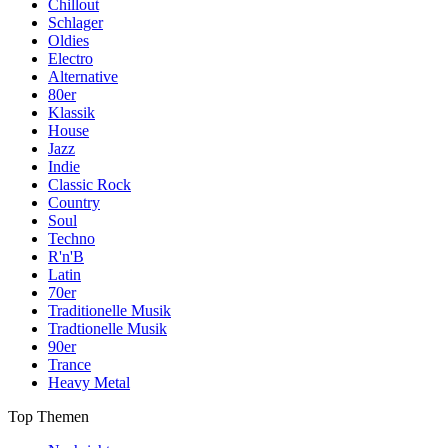
Chillout
Schlager
Oldies
Electro
Alternative
80er
Klassik
House
Jazz
Indie
Classic Rock
Country
Soul
Techno
R'n'B
Latin
70er
Traditionelle Musik
Tradtionelle Musik
90er
Trance
Heavy Metal
Top Themen