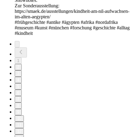
Shownotes:
Zur Sonderausstellung:
⁠⁠https://smaek.de/ausstellungen/kindheit-am-nil-aufwachsen-
im-alten-aegypten/⁠⁠
#frühgeschichte #antike #ägypten #afrika #nordafrika
#museum #kunst #münchen #forschung #geschichte #alltag
#kindheit
1
2
3
4
5
6
7
8
9
10
11
12