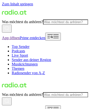
Zum Inhalt springen
Was möchtest du anhören?
App öffnen
Prime entdecken
Top Sender
Podcasts
Live Sport
Sender aus deiner Region
Musikrichtungen
Themen
Radiosender von A-Z
Was möchtest du anhören?