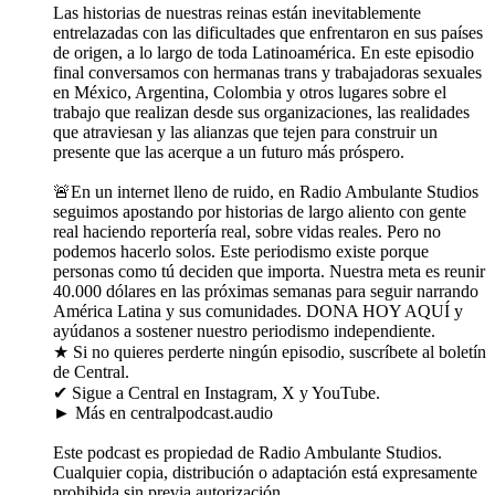
Las historias de nuestras reinas están inevitablemente
entrelazadas con las dificultades que enfrentaron en sus países
de origen, a lo largo de toda Latinoamérica. En este episodio
final conversamos con hermanas trans y trabajadoras sexuales
en México, Argentina, Colombia y otros lugares sobre el
trabajo que realizan desde sus organizaciones, las realidades
que atraviesan y las alianzas que tejen para construir un
presente que las acerque a un futuro más próspero.
🚨En un internet lleno de ruido, en Radio Ambulante Studios
seguimos apostando por historias de largo aliento con gente
real haciendo reportería real, sobre vidas reales. Pero no
podemos hacerlo solos. Este periodismo existe porque
personas como tú deciden que importa. Nuestra meta es reunir
40.000 dólares en las próximas semanas para seguir narrando
América Latina y sus comunidades. DONA HOY AQUÍ y
ayúdanos a sostener nuestro periodismo independiente.
★ Si no quieres perderte ningún episodio, suscríbete al boletín
de Central.
✔ Sigue a Central en Instagram, X y YouTube.
► Más en centralpodcast.audio
Este podcast es propiedad de Radio Ambulante Studios.
Cualquier copia, distribución o adaptación está expresamente
prohibida sin previa autorización.