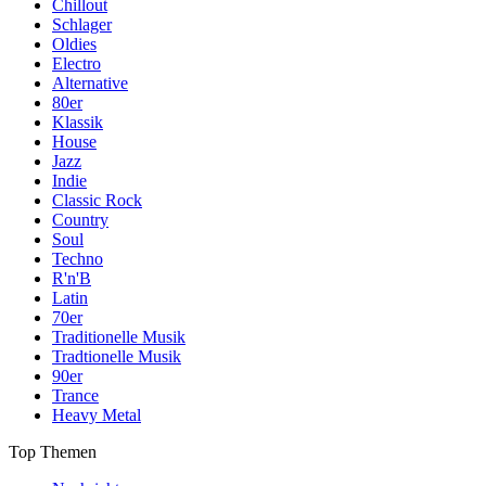
Chillout
Schlager
Oldies
Electro
Alternative
80er
Klassik
House
Jazz
Indie
Classic Rock
Country
Soul
Techno
R'n'B
Latin
70er
Traditionelle Musik
Tradtionelle Musik
90er
Trance
Heavy Metal
Top Themen