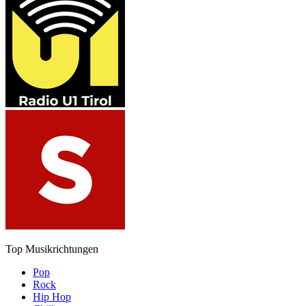
Top Musikrichtungen
Pop
Rock
Hip Hop