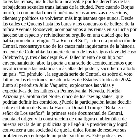
todas las reinas, una luchadora incansable por los derechos de las
trabajadoras sexuales trans latinas de la ciudad. Pero cuando Borjas
murió, la comunidad quedó huérfana y las amenazas de vecinos,
clientes y políticos se volvieron más inquietantes que nunca. Desde
las calles de Queens hasta los bares y los concursos de belleza de la
mítica Avenida Roosevelt, acompañamos a las reinas en su lucha por
hacerse un espacio y reivindicar su orgullo en una ciudad que les
había prometido refugio. "La Ruta del Sol", la tercera producción de
Central, reconstruye uno de los casos más inquietantes de la historia
reciente de Colombia: la muerte de uno de los testigos clave del caso
Odebrecht, y, tres días después, el fallecimiento de su hijo por
envenenamiento, abre la puerta a una serie de acontecimientos que
involucraron a las instancias más altas del poder y sacudieron a todo
un país. "El péndulo", la segunda serie de Central, es sobre el voto
latino en las elecciones presidenciales de Estados Unidos de 2024.
Junto al periodista Julio Vaqueiro, exploramos las vidas y
expectativas de los latinos en Pennsylvania, Nevada, Florida,
Arizona y Carolina del Norte, cinco de los “swing states” que
podrían definir los comicios. ¿Puede la participación latina decidir
sobre el futuro de Kamala Harris o Donald Trump? "Bukele: el
señor de Los sueños", la primera serie documental de Central,
cuenta el origen y la construcción de una figura emblemática de
nuestra era: la de un publicista que llegó a la presidencia y logró
convencer a una sociedad de que la única forma de resolver sus
problemas era entregarle un poder sin límites. Este podcast es