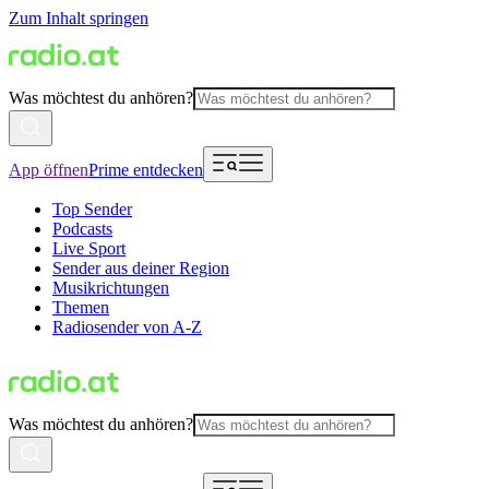
Zum Inhalt springen
Was möchtest du anhören?
App öffnen
Prime entdecken
Top Sender
Podcasts
Live Sport
Sender aus deiner Region
Musikrichtungen
Themen
Radiosender von A-Z
Was möchtest du anhören?