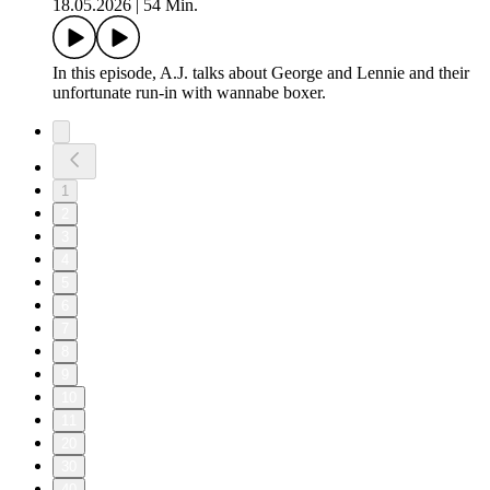
18.05.2026
|
54 Min.
In this episode, A.J. talks about George and Lennie and their
unfortunate run-in with wannabe boxer.
1
2
3
4
5
6
7
8
9
10
11
20
30
40