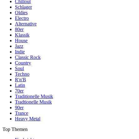
Chillout
Schlager
Oldies
Electro
Alternative
80er
Klassik
House
Jazz
Indie
Classic Rock
Country
Soul
Techno
R'n'B
Latin
70er
Traditionelle Musik
Tradtionelle Musik
90er
Trance
Heavy Metal
Top Themen