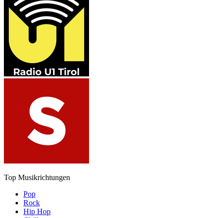
Top Musikrichtungen
Pop
Rock
Hip Hop