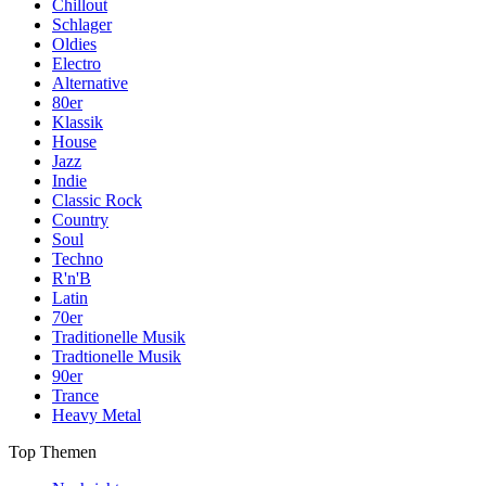
Chillout
Schlager
Oldies
Electro
Alternative
80er
Klassik
House
Jazz
Indie
Classic Rock
Country
Soul
Techno
R'n'B
Latin
70er
Traditionelle Musik
Tradtionelle Musik
90er
Trance
Heavy Metal
Top Themen