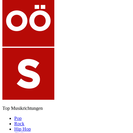
Top Musikrichtungen
Pop
Rock
Hip Hop