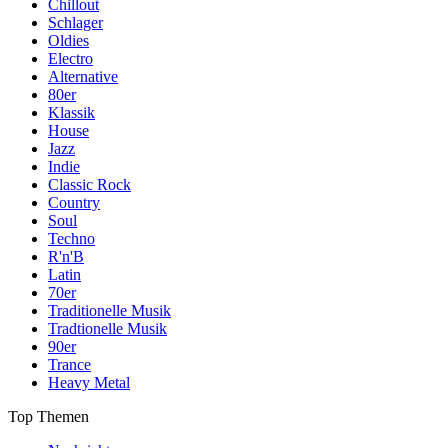
Chillout
Schlager
Oldies
Electro
Alternative
80er
Klassik
House
Jazz
Indie
Classic Rock
Country
Soul
Techno
R'n'B
Latin
70er
Traditionelle Musik
Tradtionelle Musik
90er
Trance
Heavy Metal
Top Themen