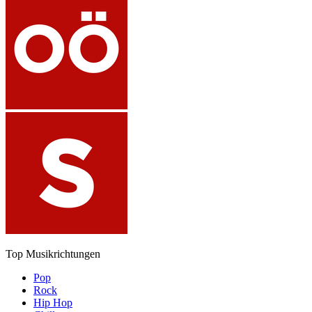
Top Musikrichtungen
Pop
Rock
Hip Hop