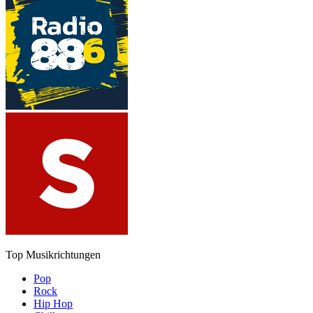
Top Musikrichtungen
Pop
Rock
Hip Hop