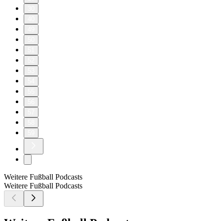
30
40
49
50
51
52
53
54
55
56
57
58
59
Weitere Fußball Podcasts
Weitere Fußball Podcasts