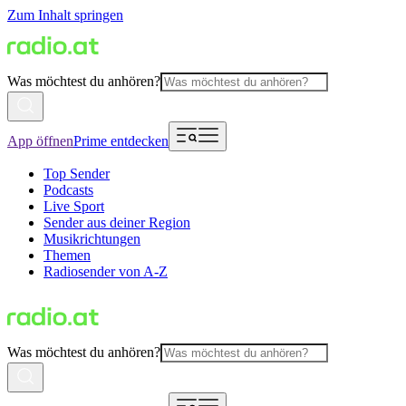
Zum Inhalt springen
Was möchtest du anhören?
App öffnen
Prime entdecken
Top Sender
Podcasts
Live Sport
Sender aus deiner Region
Musikrichtungen
Themen
Radiosender von A-Z
Was möchtest du anhören?