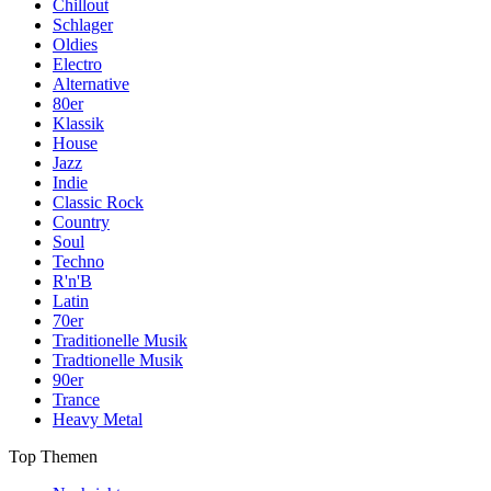
Chillout
Schlager
Oldies
Electro
Alternative
80er
Klassik
House
Jazz
Indie
Classic Rock
Country
Soul
Techno
R'n'B
Latin
70er
Traditionelle Musik
Tradtionelle Musik
90er
Trance
Heavy Metal
Top Themen