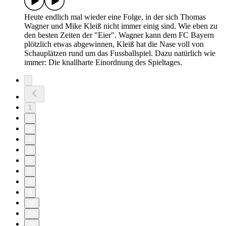
Heute endlich mal wieder eine Folge, in der sich Thomas
Wagner und Mike Kleiß nicht immer einig sind. Wie eben zu
den besten Zeiten der "Eier". Wagner kann dem FC Bayern
plötzlich etwas abgewinnen, Kleiß hat die Nase voll von
Schauplätzen rund um das Fussballspiel. Dazu natürlich wie
immer: Die knallharte Einordnung des Spieltages.
1
2
3
4
5
6
7
8
9
10
11
20