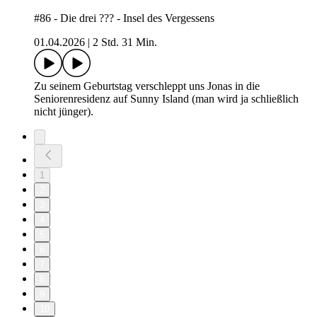
#86 - Die drei ??? - Insel des Vergessens
01.04.2026
|
2 Std. 31 Min.
Zu seinem Geburtstag verschleppt uns Jonas in die
Seniorenresidenz auf Sunny Island (man wird ja schließlich
nicht jünger).
1
2
3
4
5
6
7
8
9
10