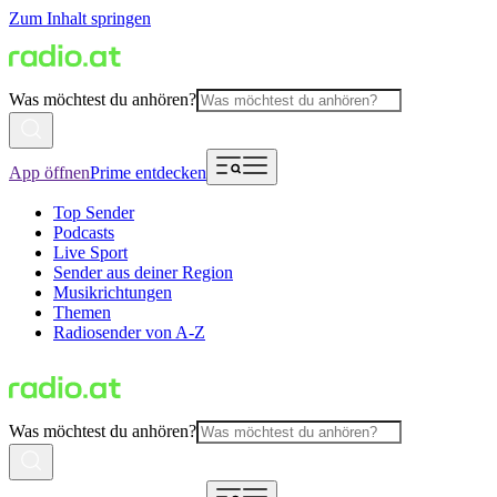
Zum Inhalt springen
Was möchtest du anhören?
App öffnen
Prime entdecken
Top Sender
Podcasts
Live Sport
Sender aus deiner Region
Musikrichtungen
Themen
Radiosender von A-Z
Was möchtest du anhören?