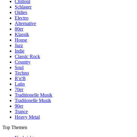
Chillout
Schlager
Oldies
Electro
Alternative
80er
Klassik
House
Jazz
Indie
Classic Rock
Country
Soul
Techno
R'n'B
Latin
70er
Traditionelle Musik
Tradtionelle Musik
90er
Trance
Heavy Metal
Top Themen