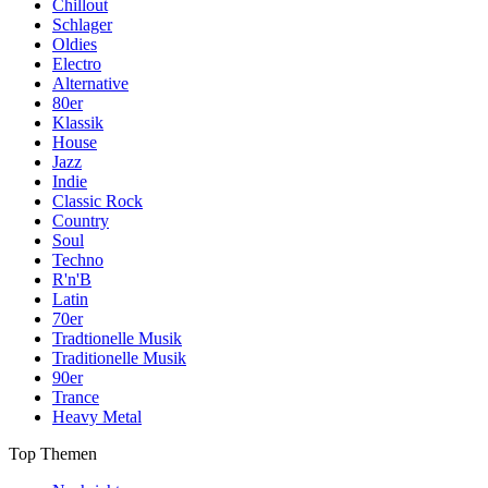
Chillout
Schlager
Oldies
Electro
Alternative
80er
Klassik
House
Jazz
Indie
Classic Rock
Country
Soul
Techno
R'n'B
Latin
70er
Tradtionelle Musik
Traditionelle Musik
90er
Trance
Heavy Metal
Top Themen