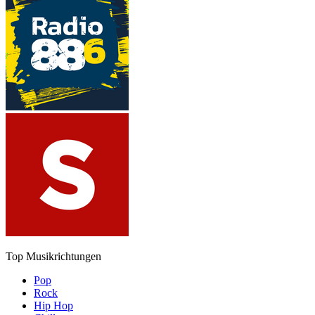
Top Musikrichtungen
Pop
Rock
Hip Hop