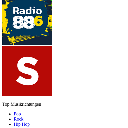
Top Musikrichtungen
Pop
Rock
Hip Hop