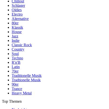
Chillout
Schlager
Oldies
Electro
Alternative
80er
Klassik
House
Jazz
Indie
Classic Rock
Country
Soul
Techno
R'n'B
Latin
70er
Traditionelle Musik
Tradtionelle Musik
90er
Trance
Heavy Metal
Top Themen