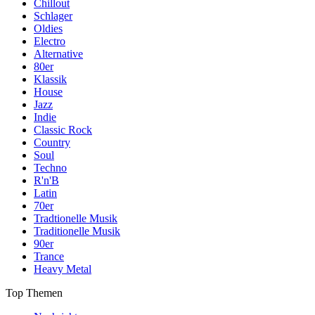
Chillout
Schlager
Oldies
Electro
Alternative
80er
Klassik
House
Jazz
Indie
Classic Rock
Country
Soul
Techno
R'n'B
Latin
70er
Tradtionelle Musik
Traditionelle Musik
90er
Trance
Heavy Metal
Top Themen