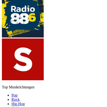
Top Musikrichtungen
Pop
Rock
Hip Hop