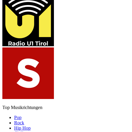
Top Musikrichtungen
Pop
Rock
Hip Hop