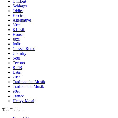
Chillout
Schlager
Oldies
Electro
Alternative
80er
Klassik
House
Jazz
Indie
Classic Rock
Country
Soul
Techno
R'n'B
Latin
70er
Traditionelle Musik
Tradtionelle Musik
90er
Trance
Heavy Metal
Top Themen