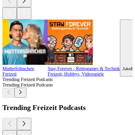
MutterSöhnchen
Stay Forever - Retrogames & Technik
JukeBl
Freizeit
Freizeit, Hobbys, Videospiele
Trending Freizeit Podcasts
Trending Freizeit Podcasts
Trending Freizeit Podcasts