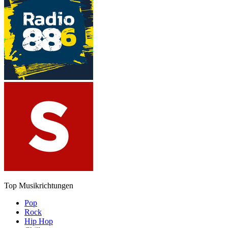
Top Musikrichtungen
Pop
Rock
Hip Hop