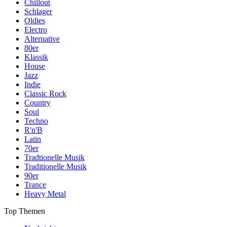
Chillout
Schlager
Oldies
Electro
Alternative
80er
Klassik
House
Jazz
Indie
Classic Rock
Country
Soul
Techno
R'n'B
Latin
70er
Tradtionelle Musik
Traditionelle Musik
90er
Trance
Heavy Metal
Top Themen