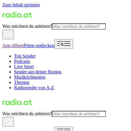
Zum Inhalt springen
Was möchtest du anhören?
App öffnen
Prime entdecken
Top Sender
Podcasts
Live Sport
Sender aus deiner Region
Musikrichtungen
Themen
Radiosender von A-Z
Was möchtest du anhören?