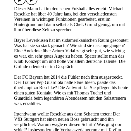
Dieser Mann hat im deutschen Fußball alles erlebt. Michael
Reschke hat über 40 Jahre lang bei den verschiedensten
Vereinen in wichtigen Funktionen gearbeitet, erst im
Hintergrund und dann selbst als Chef. Grund genug, um mit
ihm über diese Zeit zu sprechen.
Bayer Leverkusen hat im südamerikanischen Raum gescoutet:
Was hat sie so stark gemacht? Wie sind sie das angegangen?
Eine Anekdote über Arturo Vidal zeigt sehr gut, wie wichtig
es war, ein sehr gutes Auge zu haben. Später stellte man das
Klub-Konzept um und holte vor allem deutsche Talente. Die
Gründe erleutert er im Gespräch.
Der FC Bayern hat 2014 die Fühler nach ihm ausgestreckt.
Der Trainer Pep Guardiola hatte klare Ideen, passte das
überhaupt zu Reschke? Die Antwort: Ja. Sie pflegen bis heute
einen guten Kontakt. Wie es mit Thomas Tuchel und
Guardiola beim legendären Abendessen mit den Salzstreuern
war, erzählt er.
Irgendwann wollte Reschke aus dem Schatten treten: Der
VfB Stuttgart hat einen neuen Boss gebraucht und ihn
verpflichtet: Warum wagte er diesen Schritt? Was ging dort
schief? Insbesondere die Vertragsverlängerung mit Tayfun