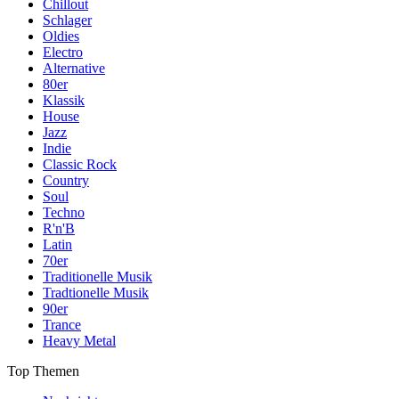
Chillout
Schlager
Oldies
Electro
Alternative
80er
Klassik
House
Jazz
Indie
Classic Rock
Country
Soul
Techno
R'n'B
Latin
70er
Traditionelle Musik
Tradtionelle Musik
90er
Trance
Heavy Metal
Top Themen