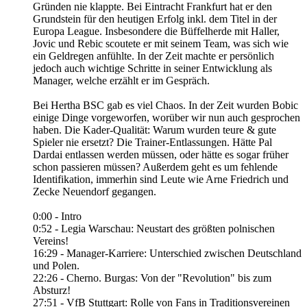
Gründen nie klappte. Bei Eintracht Frankfurt hat er den
Grundstein für den heutigen Erfolg inkl. dem Titel in der
Europa League. Insbesondere die Büffelherde mit Haller,
Jovic und Rebic scoutete er mit seinem Team, was sich wie
ein Geldregen anfühlte. In der Zeit machte er persönlich
jedoch auch wichtige Schritte in seiner Entwicklung als
Manager, welche erzählt er im Gespräch.
Bei Hertha BSC gab es viel Chaos. In der Zeit wurden Bobic
einige Dinge vorgeworfen, worüber wir nun auch gesprochen
haben. Die Kader-Qualität: Warum wurden teure & gute
Spieler nie ersetzt? Die Trainer-Entlassungen. Hätte Pal
Dardai entlassen werden müssen, oder hätte es sogar früher
schon passieren müssen? Außerdem geht es um fehlende
Identifikation, immerhin sind Leute wie Arne Friedrich und
Zecke Neuendorf gegangen.
0:00 - Intro
0:52 - Legia Warschau: Neustart des größten polnischen
Vereins!
16:29 - Manager-Karriere: Unterschied zwischen Deutschland
und Polen.
22:26 - Cherno. Burgas: Von der "Revolution" bis zum
Absturz!
27:51 - VfB Stuttgart: Rolle von Fans in Traditionsvereinen