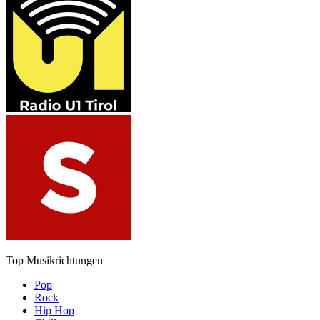
Top Musikrichtungen
Pop
Rock
Hip Hop