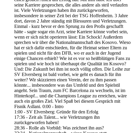
seine Karriere gesprochen, die alles andere als steil verlaufen
ist. Viele Verletzungen haben ihn zurückgeworfen,
insbesondere in seiner Zeit bei der TSG Hoffenheim. 3 Jahre
dort, davon 2 Jahre ständig mit Blessuren und Verletzungen.
Einmal - kurz bevor er den Sprung zu den Profis geschafft
hätte - sagte sogar ein Arzt, seine Karriere könne vorbei sein,
wenn er sich nicht operieren lässt: Ein Schock! Außerdem
sprechen wir über die Nationalmannschaft des Kosovo. Wieso
hat er sich dafür entschieden, für die Heimat seiner Eltern zu
spielen und nicht für den DFB, wo er auch in der Jugend
einige Chancen erhielt? Wie ist es vor so heißblütigen Fans zu
spielen und wie hoch ist überhaupt die Qualität im Kosovo?
Und: Die Zukunft bei ihm ist noch völlig offen. Die Leihe zur
SV Elversberg ist bald vorbei, wie geht es danach für ihn
weiter? Wir skizzieren einen Verein, der zu ihm passen
könnte... insbesondere was das Umfeld und den Spielstil
angeht. Sein Traum, zum FC Barcelona zu wechseln, ist im
Hinterkopf... und die Champions League zu erreichen, wäre
auch ein großes Ziel. Viel Spaß bei diesem Gespräch mit
Fisnik Asllani. 0:00 - Intro
1:00 - SV Elversberg: Gründe für den Erfolg
17:36 - Zeit als Talent... wie Verletzungen ihn
zurückgeworfen haben!
28:36 - Rolle als Vorbild: Was zeichnet ihn aus?