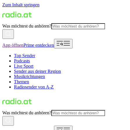
Zum Inhalt springen
Was möchtest du anhören?
App öffnen
Prime entdecken
Top Sender
Podcasts
Live Sport
Sender aus deiner Region
Musikrichtungen
Themen
Radiosender von A-Z
Was möchtest du anhören?