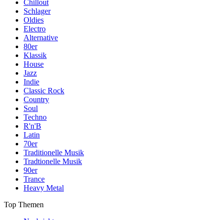
Chillout
Schlager
Oldies
Electro
Alternative
80er
Klassik
House
Jazz
Indie
Classic Rock
Country
Soul
Techno
R'n'B
Latin
70er
Traditionelle Musik
Tradtionelle Musik
90er
Trance
Heavy Metal
Top Themen