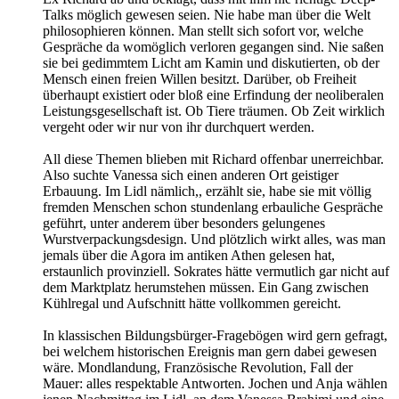
Talks möglich gewesen seien. Nie habe man über die Welt
philosophieren können. Man stellt sich sofort vor, welche
Gespräche da womöglich verloren gegangen sind. Nie saßen
sie bei gedimmtem Licht am Kamin und diskutierten, ob der
Mensch einen freien Willen besitzt. Darüber, ob Freiheit
überhaupt existiert oder bloß eine Erfindung der neoliberalen
Leistungsgesellschaft ist. Ob Tiere träumen. Ob Zeit wirklich
vergeht oder wir nur von ihr durchquert werden.
All diese Themen blieben mit Richard offenbar unerreichbar.
Also suchte Vanessa sich einen anderen Ort geistiger
Erbauung. Im Lidl nämlich,, erzählt sie, habe sie mit völlig
fremden Menschen schon stundenlang erbauliche Gespräche
geführt, unter anderem über besonders gelungenes
Wurstverpackungsdesign. Und plötzlich wirkt alles, was man
jemals über die Agora im antiken Athen gelesen hat,
erstaunlich provinziell. Sokrates hätte vermutlich gar nicht auf
dem Marktplatz herumstehen müssen. Ein Gang zwischen
Kühlregal und Aufschnitt hätte vollkommen gereicht.
In klassischen Bildungsbürger-Fragebögen wird gern gefragt,
bei welchem historischen Ereignis man gern dabei gewesen
wäre. Mondlandung, Französische Revolution, Fall der
Mauer: alles respektable Antworten. Jochen und Anja wählen