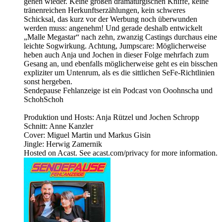
gehen wieder. Keine großen dramaturgischen Kniffe, keine
tränenreichen Herkunftserzählungen, kein schweres
Schicksal, das kurz vor der Werbung noch überwunden
werden muss: angenehm! Und gerade deshalb entwickelt
„Malle Megastar“ nach zehn, zwanzig Castings durchaus eine
leichte Sogwirkung. Achtung, Jumpscare: Möglicherweise
heben auch Anja und Jochen in dieser Folge mehrfach zum
Gesang an, und ebenfalls möglicherweise geht es ein bisschen
expliziter um Untenrum, als es die sittlichen SeFe-Richtlinien
sonst hergeben.
Sendepause Fehlanzeige ist ein Podcast von Ooohnscha und
SchohSchoh
Produktion und Hosts: Anja Rützel und Jochen Schropp
Schnitt: Anne Kanzler
Cover: Miguel Martin und Markus Gisin
Jingle: Herwig Zamernik
Hosted on Acast. See acast.com/privacy for more information.