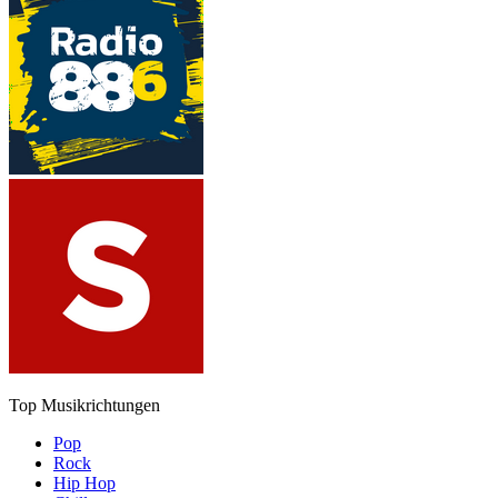
Top Musikrichtungen
Pop
Rock
Hip Hop