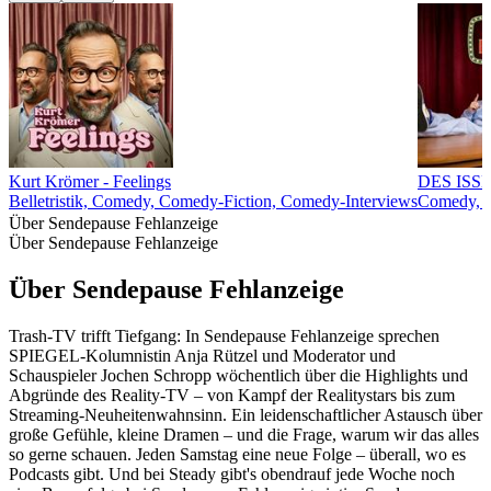
Kurt Krömer - Feelings
DES ISSE
Belletristik, Comedy, Comedy-Fiction, Comedy-Interviews
Comedy, Ge
Über Sendepause Fehlanzeige
Über Sendepause Fehlanzeige
Über Sendepause Fehlanzeige
Trash-TV trifft Tiefgang: In Sendepause Fehlanzeige sprechen
SPIEGEL-Kolumnistin Anja Rützel und Moderator und
Schauspieler Jochen Schropp wöchentlich über die Highlights und
Abgründe des Reality-TV – von Kampf der Realitystars bis zum
Streaming-Neuheitenwahnsinn. Ein leidenschaftlicher Astausch über
große Gefühle, kleine Dramen – und die Frage, warum wir das alles
so gerne schauen. Jeden Samstag eine neue Folge – überall, wo es
Podcasts gibt. Und bei Steady gibt's obendrauf jede Woche noch