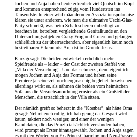
Jochen und Anja haben heute erfreulich viel Quatsch im Kopf
und kommen entsprechend zügig vom Hundertsten ins
Tausendste: In einer wild mäandernden Assoziationspolonaise
klären sie unter anderem, wie man die ultimative Uschi-Glas-
Party schmeißt, was beim Schafescheren unbedingt zu
beachten ist, betreiben vergleichende Genitalkunde an den
Untersuchungsobjekten Crazy Frog und Goleo und gelangen
schließlich zu der überraschenden, aber eigentlich kaum noch
bestreitbaren Erkenntnis: Anja ist im Grunde Jesus.
Kurz gesagt: Die beiden entwickeln erheblich mehr
Spielfreude als – leider – der Cast der zweiten Staffel von
„Villa der Versuchung“. Und das schmerzt, denn eigentlich
mögen Jochen und Anja das Format und haben seine
Premiere ja seinerzeit noch engmaschig begleitet. Inzwischen
allerdings wirkt es, als nähmen die beiden vom heimischen
Sofa aus die Versuchsanordnung ernster als ein Großteil der
Menschen, die tatsächlich in der Villa sitzen.
Der nämlich greift so beherzt in die "Kostbar", als hätte Oma
gesagt: Nehmt euch ruhig, ich hab genug da. Gespart wird
kaum, taktiert noch weniger, und einer der wenigen
Kandidaten, die das Prinzip tatsächlich verstanden haben,
wird prompt als Erster hinausgewählt. Jochen und Anja sagen
es mit den Worten von Ex-Prince-Charming und Neu-Prasser