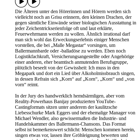
Die Älteren unter den Hörerinnen und Hörern werden sich
vielleicht noch an Grisu erinnern, den kleinen Drachen, der
gegen sämtliche Einwände seiner biologischen Ausstattung in
jeder Zeichentrickserienfolge oft und laut erklärte,
Feuerwehrmann werden zu wollen. Ähnlich irrational darf
man sich wohl das Erweckungserlebnis einiger Menschen
vorstellen, die bei „Malle Megastar“ vorsingen, um
Ballermannbarde oder -balladöse zu werden. Eben noch
Logistikfachkraft, Versicherungsangestellte oder Angehörige
einer anderen, eher beamtisch anmutenden Berufsgruppe,
plötzlich beseelt von der Gewissheit: Ich muss in den
Megapark und dort ein Lied über Alkoholmissbrauch singen,
in dessen Refrain sich „Korn“ auf „Korn“, „Korn“ und „von
vorn“ reimt.
In der Jury des handwerklich hemdsärmligen, aber vom
Reality-Powerhaus Banijay produzierten YouTube-
Castingformats sitzen unter anderem der kaulitzsche
Liebesschurke Mark Eggers und der ehemalige Manager von
Michael Wendler, also gewissermaßen die Industrie- und
Handelskammer des Ballermann-Chansons. Das Format
selbst ist bemerkenswert schlicht: Menschen kommen herein,
singen etwas vor, lassen ihre Gröhleignung bewerten und