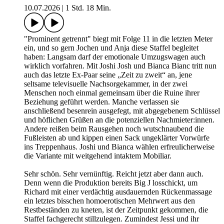
10.07.2026
|
1 Std. 18 Min.
"Prominent getrennt" biegt mit Folge 11 in die letzten Meter
ein, und so gern Jochen und Anja diese Staffel begleitet
haben: Langsam darf der emotionale Umzugswagen auch
wirklich vorfahren. Mit Joshi Josh und Bianca Bianc tritt nun
auch das letzte Ex-Paar seine „Zeit zu zweit“ an, jene
seltsame televisuelle Nachsorgekammer, in der zwei
Menschen noch einmal gemeinsam über die Ruine ihrer
Beziehung geführt werden. Manche verlassen sie
anschließend besenrein ausgefegt, mit abgegebenem Schlüssel
und höflichen Grüßen an die potenziellen Nachmieter:innen.
Andere reißen beim Rausgehen noch wutschnaubend die
Fußleisten ab und kippen einen Sack ungeklärter Vorwürfe
ins Treppenhaus. Joshi und Bianca wählen erfreulicherweise
die Variante mit weitgehend intaktem Mobiliar.
Sehr schön. Sehr vernünftig. Reicht jetzt aber dann auch.
Denn wenn die Produktion bereits Big J losschickt, um
Richard mit einer verdächtig ausdauernden Rückenmassage
ein letztes bisschen homoerotischen Mehrwert aus den
Restbeständen zu kneten, ist der Zeitpunkt gekommen, die
Staffel fachgerecht stillzulegen. Zumindest Jessi und ihr