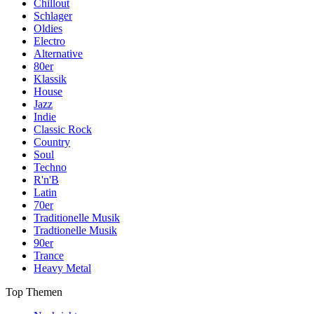
Chillout
Schlager
Oldies
Electro
Alternative
80er
Klassik
House
Jazz
Indie
Classic Rock
Country
Soul
Techno
R'n'B
Latin
70er
Traditionelle Musik
Tradtionelle Musik
90er
Trance
Heavy Metal
Top Themen