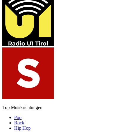
Top Musikrichtungen
Pop
Rock
Hip Hop