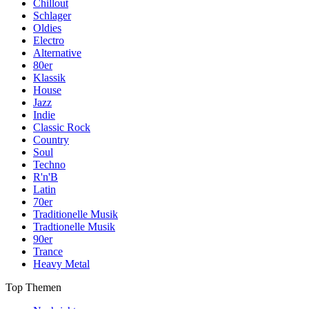
Chillout
Schlager
Oldies
Electro
Alternative
80er
Klassik
House
Jazz
Indie
Classic Rock
Country
Soul
Techno
R'n'B
Latin
70er
Traditionelle Musik
Tradtionelle Musik
90er
Trance
Heavy Metal
Top Themen