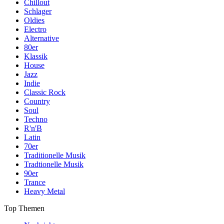
Chillout
Schlager
Oldies
Electro
Alternative
80er
Klassik
House
Jazz
Indie
Classic Rock
Country
Soul
Techno
R'n'B
Latin
70er
Traditionelle Musik
Tradtionelle Musik
90er
Trance
Heavy Metal
Top Themen