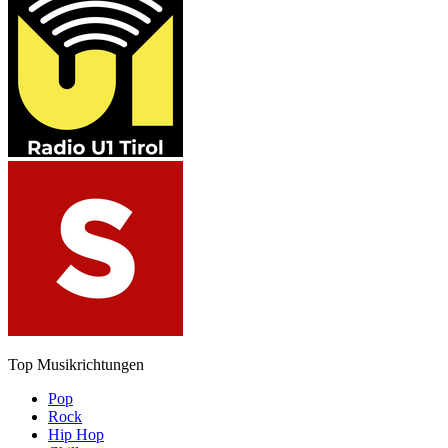
Top Musikrichtungen
Pop
Rock
Hip Hop