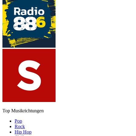
Top Musikrichtungen
Pop
Rock
Hip Hop