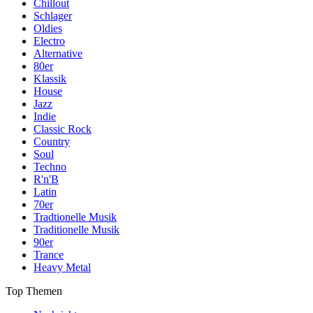
Chillout
Schlager
Oldies
Electro
Alternative
80er
Klassik
House
Jazz
Indie
Classic Rock
Country
Soul
Techno
R'n'B
Latin
70er
Tradtionelle Musik
Traditionelle Musik
90er
Trance
Heavy Metal
Top Themen