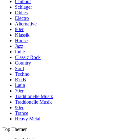
Chillout
Schlager
Oldies
Electro
Alternative
80er
Klassik
House
Jazz
Indie
Classic Rock
Country
Soul
Techno
R'n'B
Latin
70er
Traditionelle Musik
Tradtionelle Musik
90er
Trance
Heavy Metal
Top Themen