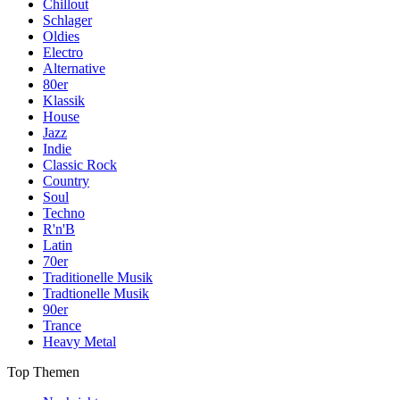
Chillout
Schlager
Oldies
Electro
Alternative
80er
Klassik
House
Jazz
Indie
Classic Rock
Country
Soul
Techno
R'n'B
Latin
70er
Traditionelle Musik
Tradtionelle Musik
90er
Trance
Heavy Metal
Top Themen