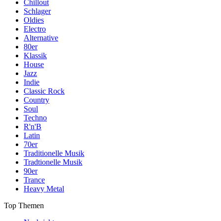
Chillout
Schlager
Oldies
Electro
Alternative
80er
Klassik
House
Jazz
Indie
Classic Rock
Country
Soul
Techno
R'n'B
Latin
70er
Traditionelle Musik
Tradtionelle Musik
90er
Trance
Heavy Metal
Top Themen