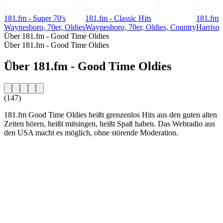
181.fm - Super 70's
181.fm - Classic Hits
181.fm 
Waynesboro, 70er, Oldies
Waynesboro, 70er, Oldies, Country
Harrison
Über 181.fm - Good Time Oldies
Über 181.fm - Good Time Oldies
Über 181.fm - Good Time Oldies
(147)
181.fm Good Time Oldies heißt grenzenlos Hits aus den guten alten
Zeiten hören, heißt mitsingen, heißt Spaß haben. Das Webradio aus
den USA macht es möglich, ohne störende Moderation.
Sender-Website