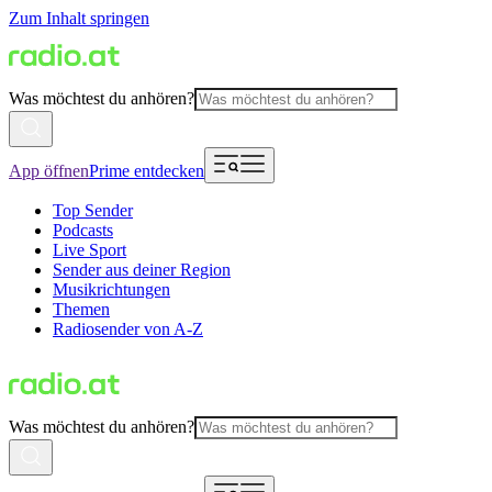
Zum Inhalt springen
Was möchtest du anhören?
App öffnen
Prime entdecken
Top Sender
Podcasts
Live Sport
Sender aus deiner Region
Musikrichtungen
Themen
Radiosender von A-Z
Was möchtest du anhören?