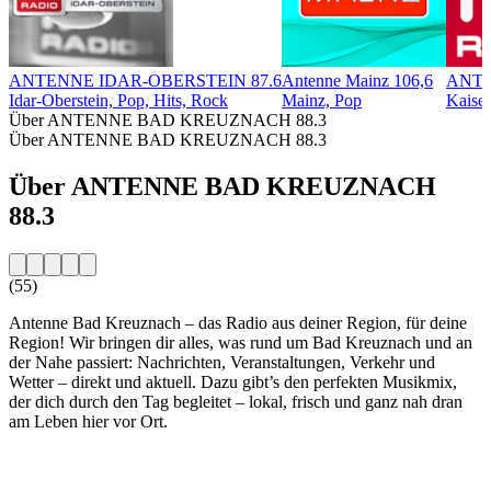
ANTENNE IDAR-OBERSTEIN 87.6
Antenne Mainz 106,6
ANTE
Idar-Oberstein, Pop, Hits, Rock
Mainz, Pop
Kaiser
Über ANTENNE BAD KREUZNACH 88.3
Über ANTENNE BAD KREUZNACH 88.3
Über ANTENNE BAD KREUZNACH
88.3
(55)
Antenne Bad Kreuznach – das Radio aus deiner Region, für deine
Region! Wir bringen dir alles, was rund um Bad Kreuznach und an
der Nahe passiert: Nachrichten, Veranstaltungen, Verkehr und
Wetter – direkt und aktuell. Dazu gibt’s den perfekten Musikmix,
der dich durch den Tag begleitet – lokal, frisch und ganz nah dran
am Leben hier vor Ort.
Sender-Website