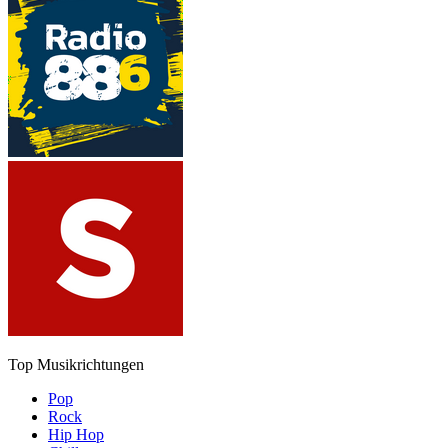
Top Musikrichtungen
Pop
Rock
Hip Hop