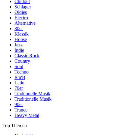
Chillout
Schlager
Oldies
Electro
Alternative
80er
Klassik
House
Jazz
Indie
Classic Rock
Country
Soul
Techno
R'n'B
Latin
70er
Tradtionelle Musik
Traditionelle Musik
90er
Trance
Heavy Metal
Top Themen