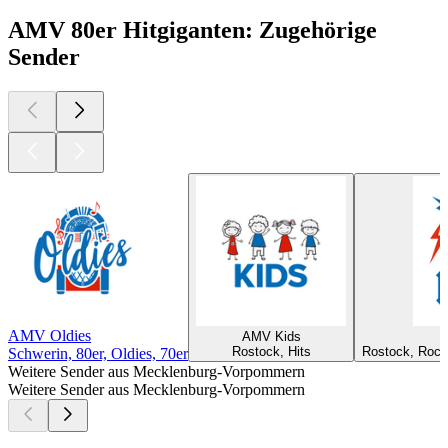
AMV 80er Hitgiganten: Zugehörige
Sender
AMV Oldies
AMV Kids
Rostock, Hits
Rostock, Rock
Schwerin, 80er, Oldies, 70er
Weitere Sender aus Mecklenburg-Vorpommern
Weitere Sender aus Mecklenburg-Vorpommern