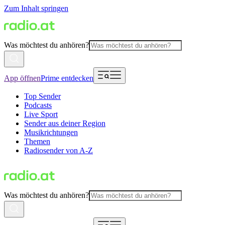
Zum Inhalt springen
Was möchtest du anhören?
App öffnen
Prime entdecken
Top Sender
Podcasts
Live Sport
Sender aus deiner Region
Musikrichtungen
Themen
Radiosender von A-Z
Was möchtest du anhören?