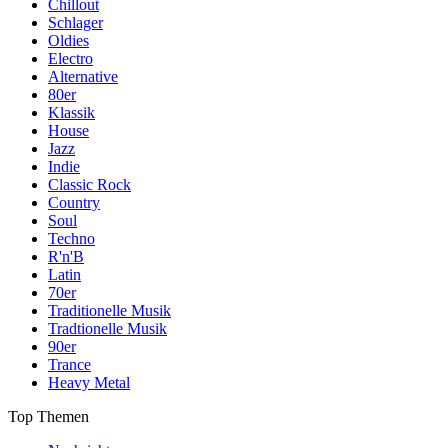
Chillout
Schlager
Oldies
Electro
Alternative
80er
Klassik
House
Jazz
Indie
Classic Rock
Country
Soul
Techno
R'n'B
Latin
70er
Traditionelle Musik
Tradtionelle Musik
90er
Trance
Heavy Metal
Top Themen