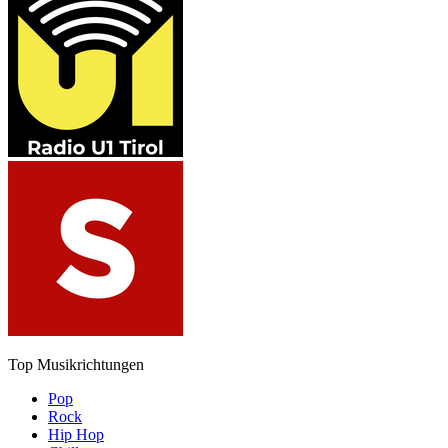
Top Musikrichtungen
Pop
Rock
Hip Hop