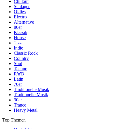
Chillout
Schlager
Oldies
Electro
Alternative
80er
Klassik
House
Jazz
Indie
Classic Rock
Country
Soul
Techno
R'n'B
Latin
70er
Traditionelle Musik
Tradtionelle Musik
90er
Trance
Heavy Metal
Top Themen