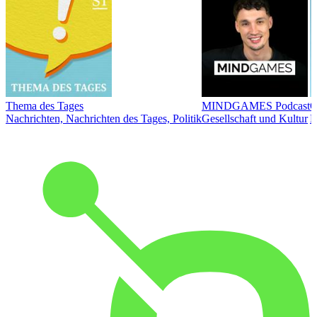
Thema des Tages
MINDGAMES Podcast
Ö
Nachrichten, Nachrichten des Tages, Politik
Gesellschaft und Kultur
N