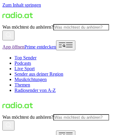
Zum Inhalt springen
Was möchtest du anhören?
App öffnen
Prime entdecken
Top Sender
Podcasts
Live Sport
Sender aus deiner Region
Musikrichtungen
Themen
Radiosender von A-Z
Was möchtest du anhören?