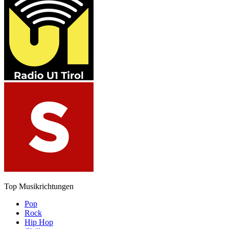
Top Musikrichtungen
Pop
Rock
Hip Hop