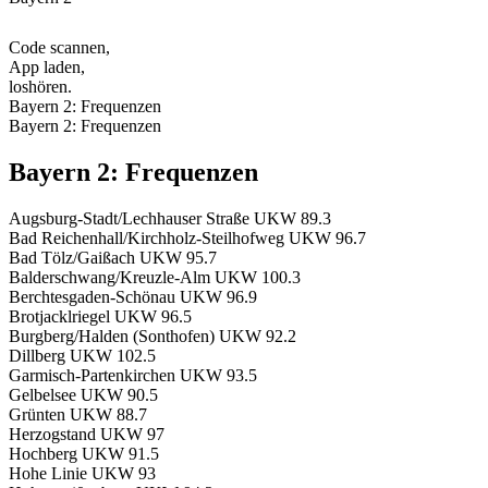
Code scannen,
App laden,
loshören.
Bayern 2: Frequenzen
Bayern 2: Frequenzen
Bayern 2: Frequenzen
Augsburg-Stadt/Lechhauser Straße
UKW 89.3
Bad Reichenhall/Kirchholz-Steilhofweg
UKW 96.7
Bad Tölz/Gaißach
UKW 95.7
Balderschwang/Kreuzle-Alm
UKW 100.3
Berchtesgaden-Schönau
UKW 96.9
Brotjacklriegel
UKW 96.5
Burgberg/Halden (Sonthofen)
UKW 92.2
Dillberg
UKW 102.5
Garmisch-Partenkirchen
UKW 93.5
Gelbelsee
UKW 90.5
Grünten
UKW 88.7
Herzogstand
UKW 97
Hochberg
UKW 91.5
Hohe Linie
UKW 93