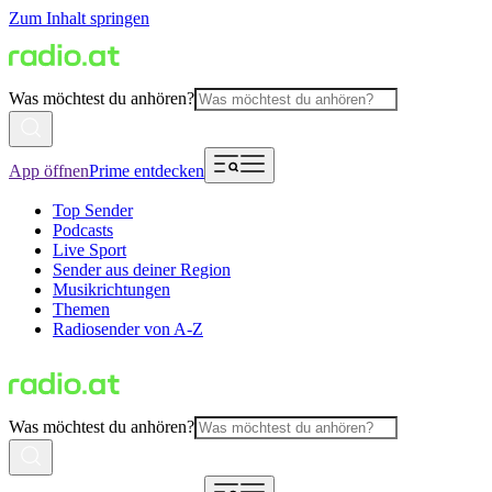
Zum Inhalt springen
Was möchtest du anhören?
App öffnen
Prime entdecken
Top Sender
Podcasts
Live Sport
Sender aus deiner Region
Musikrichtungen
Themen
Radiosender von A-Z
Was möchtest du anhören?