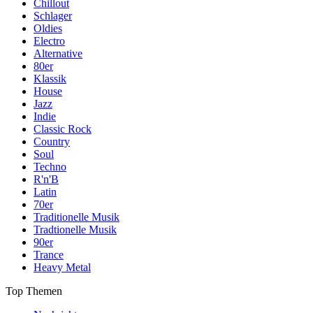
Chillout
Schlager
Oldies
Electro
Alternative
80er
Klassik
House
Jazz
Indie
Classic Rock
Country
Soul
Techno
R'n'B
Latin
70er
Traditionelle Musik
Tradtionelle Musik
90er
Trance
Heavy Metal
Top Themen