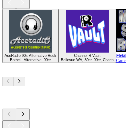
Metal
AceRadio-90s Alternative Rock
Channel R Vault
Bothell, Alternative, 90er
Bellevue WA, 80er, 90er, Charts
Camas
Top
Podcasts
Top
Podcasts
Top
Podcasts