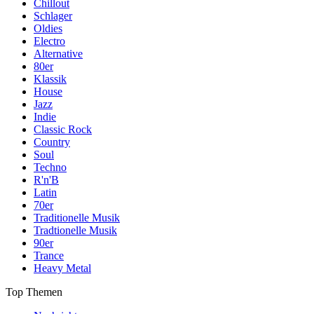
Chillout
Schlager
Oldies
Electro
Alternative
80er
Klassik
House
Jazz
Indie
Classic Rock
Country
Soul
Techno
R'n'B
Latin
70er
Traditionelle Musik
Tradtionelle Musik
90er
Trance
Heavy Metal
Top Themen