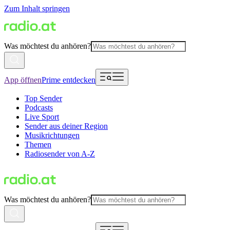
Zum Inhalt springen
Was möchtest du anhören?
App öffnen
Prime entdecken
Top Sender
Podcasts
Live Sport
Sender aus deiner Region
Musikrichtungen
Themen
Radiosender von A-Z
Was möchtest du anhören?