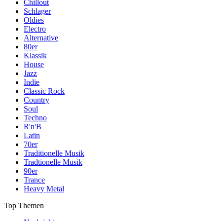
Chillout
Schlager
Oldies
Electro
Alternative
80er
Klassik
House
Jazz
Indie
Classic Rock
Country
Soul
Techno
R'n'B
Latin
70er
Traditionelle Musik
Tradtionelle Musik
90er
Trance
Heavy Metal
Top Themen