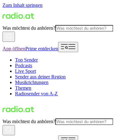
Zum Inhalt springen
Was möchtest du anhören?
App öffnen
Prime entdecken
Top Sender
Podcasts
Live Sport
Sender aus deiner Region
Musikrichtungen
Themen
Radiosender von A-Z
Was möchtest du anhören?