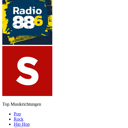
Top Musikrichtungen
Pop
Rock
Hip Hop