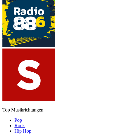
Top Musikrichtungen
Pop
Rock
Hip Hop