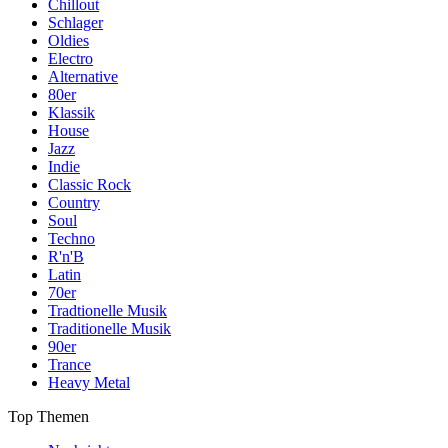
Chillout
Schlager
Oldies
Electro
Alternative
80er
Klassik
House
Jazz
Indie
Classic Rock
Country
Soul
Techno
R'n'B
Latin
70er
Tradtionelle Musik
Traditionelle Musik
90er
Trance
Heavy Metal
Top Themen