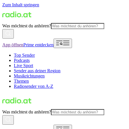
Zum Inhalt springen
Was möchtest du anhören?
App öffnen
Prime entdecken
Top Sender
Podcasts
Live Sport
Sender aus deiner Region
Musikrichtungen
Themen
Radiosender von A-Z
Was möchtest du anhören?